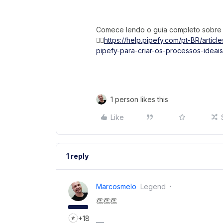
Comece lendo o guia completo sobre o
👉🏼
https://help.pipefy.com/pt-BR/article
pipefy-para-criar-os-processos-ideai
1 person likes this
Like
1 reply
Marcosmelo
Legend
👏👏👏
+18