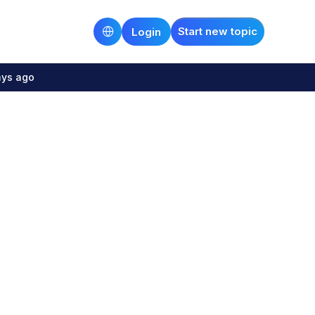
Start new topic
Login
ays ago