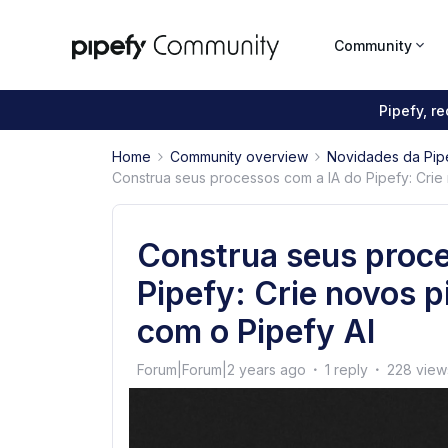
Community
Pipefy, r
Home
Community overview
Novidades da Pip
Construa seus processos com a IA do Pipefy: Crie
Construa seus proce
Pipefy: Crie novos 
com o Pipefy AI
Forum|Forum|2 years ago
1 reply
228 view