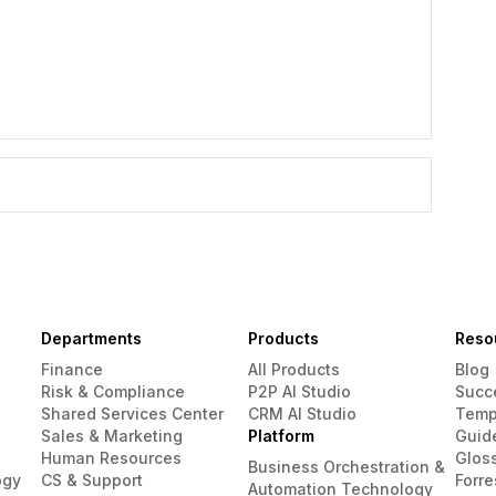
Departments
Products
Reso
Finance
All Products
Blog
Risk & Compliance
P2P AI Studio
Succ
Shared Services Center
CRM AI Studio
Temp
Sales & Marketing
Platform
Guid
Human Resources
Glos
Business Orchestration &
ogy
CS & Support
Forre
Automation Technology