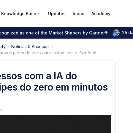
Knowledge Base
Updates
Ideas
Academy
25 d
ecognized as one of the Market Shapers by Gartner®
efy
Notícias & Anúncios
 novos pipes do zero em minutos com o Pipefy AI
ssos com a IA do
pipes do zero em minutos
s