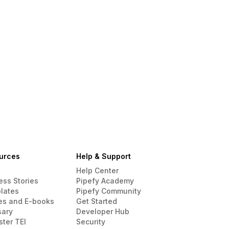
urces
Help & Support
Help Center
ess Stories
Pipefy Academy
lates
Pipefy Community
es and E-books
Get Started
sary
Developer Hub
ster TEI
Security