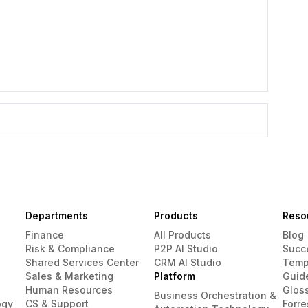
Departments
Products
Reso
Finance
All Products
Blog
Risk & Compliance
P2P AI Studio
Succ
Shared Services Center
CRM AI Studio
Temp
Sales & Marketing
Platform
Guid
Human Resources
Glos
Business Orchestration &
ogy
CS & Support
Forre