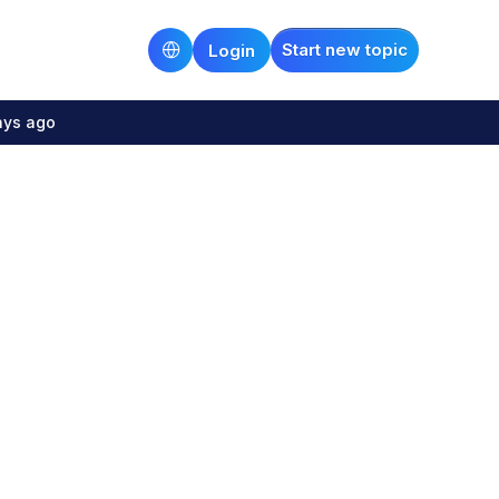
Start new topic
Login
ays ago