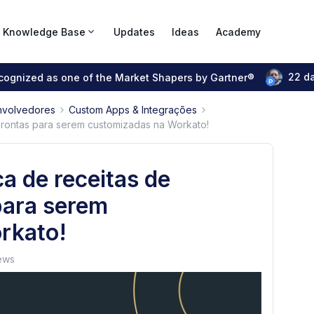
Knowledge Base
Updates
Ideas
Academy
22 d
ecognized as one of the Market Shapers by Gartner®
nvolvedores
Custom Apps & Integrações
 prontas para serem customizadas na Workato!
ca de receitas de
para serem
rkato!
ews