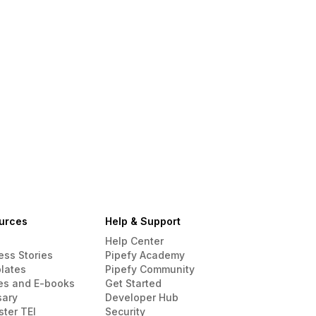
urces
Help & Support
Help Center
ess Stories
Pipefy Academy
lates
Pipefy Community
es and E-books
Get Started
sary
Developer Hub
ster TEI
Security