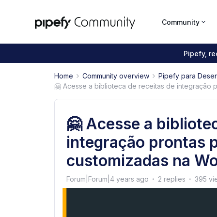
Community
Pipefy, r
Home
Community overview
Pipefy para Dese
🤗 Acesse a biblioteca de receitas de integração
🤗 Acesse a bibliote
integração prontas 
customizadas na Wo
Forum|Forum|4 years ago
2 replies
395 vi