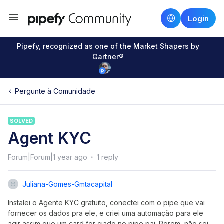
Login
Pipefy, recognized as one of the Market Shapers by
Gartner®
Pergunte à Comunidade
SOLVED
Agent KYC
Forum|Forum|1 year ago
1 reply
Juliana-Gomes-Gmtacapital
Instalei o Agente KYC gratuito, conectei com o pipe que vai
fornecer os dados pra ele, e criei uma automação para ele
agir assim que um card for ciado no pipe pai. Porem, não sei