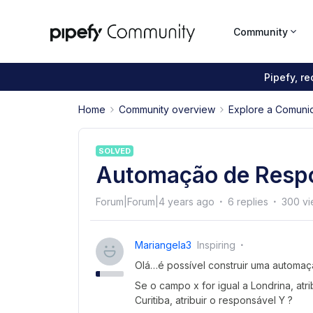
Community
Pipefy, r
Home
Community overview
Explore a Comuni
SOLVED
Automação de Respo
Forum|Forum|4 years ago
6 replies
300 v
Mariangela3
Inspiring
Olá…é possível construir uma automaç
Se o campo x for igual a Londrina, atr
Curitiba, atribuir o responsável Y ?