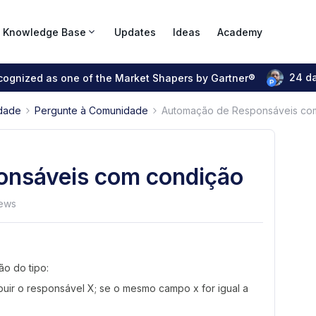
Knowledge Base
Updates
Ideas
Academy
24 d
ecognized as one of the Market Shapers by Gartner®
dade
Pergunte à Comunidade
Automação de Responsáveis co
nsáveis com condição
iews
ão do tipo:
ibuir o responsável X; se o mesmo campo x for igual a