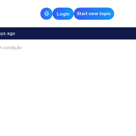
Start new topic
Login
ays ago
m condição