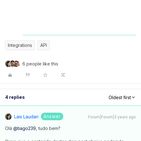
Integrations
API
6 people like this
4 replies
Oldest first
Answer
Lais Laudari
Forum|Forum|3 years ago
Olá
@tiago239
, tudo bem?