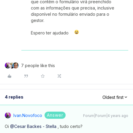
que contém o formulário virá preenchido
com as informações que precisa, inclusive
disponível no formulário enviado para o
gestor.
Espero ter ajudado
7 people like this
4 replies
Oldest first
Answer
Ivan.novofoco
Forum|Forum|4 years ago
Oi
@Cesar Backes - Stella
, tudo certo?