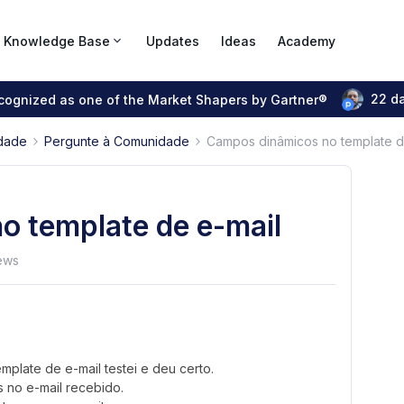
Knowledge Base
Updates
Ideas
Academy
22 d
ecognized as one of the Market Shapers by Gartner®
dade
Pergunte à Comunidade
Campos dinâmicos no template d
o template de e-mail
ews
plate de e-mail testei e deu certo.
 no e-mail recebido.