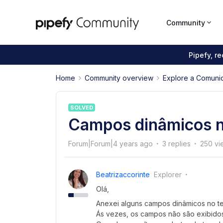
Community
Pipefy, r
Home
Community overview
Explore a Comuni
SOLVED
Campos dinâmicos n
Forum|Forum|4 years ago
3 replies
250 vi
Beatrizaccorinte
Explorer
Olá,
Anexei alguns campos dinâmicos no tem
Ás vezes, os campos não são exibidos