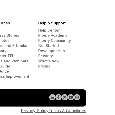
urces
Help & Support
Help Center
ess Stories
Pipefy Academy
lates
Pipefy Community
es and E-books
Get Started
sary
Developer Hub
ster TEI
Security
ts and Webinars
What's new
Guide
Pricing
Guide
ess Improvement
Privacy Policy
Terms & Conditions