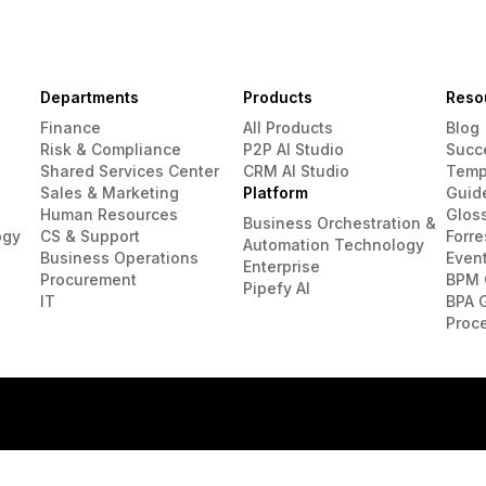
Departments
Products
Reso
Finance
All Products
Blog
Risk & Compliance
P2P AI Studio
Succ
Shared Services Center
CRM AI Studio
Temp
Sales & Marketing
Platform
Guid
Human Resources
Glos
Business Orchestration &
ogy
CS & Support
Forre
Automation Technology
Business Operations
Even
Enterprise
Procurement
BPM 
Pipefy AI
IT
BPA 
Proc