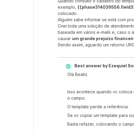
Quando consulto o cadastro do templa
exemplo,
{{phase314039556.field
colocado.
Alguém sabe informar se está com pro
Criei toda uma solução de atendiment
baseada em vários e-mails e, caso o a
causar
um grande prejuízo financei
Sendo assim, aguardo um retorno URG
Best answer by
Ezequiel So
Olá Beatiz.
Isso acontece quando vc coloca 
o campo.
O template perde a referência.
Se vc copiar um template para ou
Basta refazer, colocando o camp