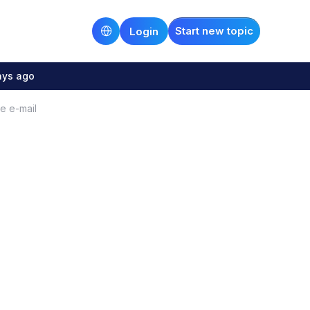
Start new topic
Login
ays ago
e e-mail