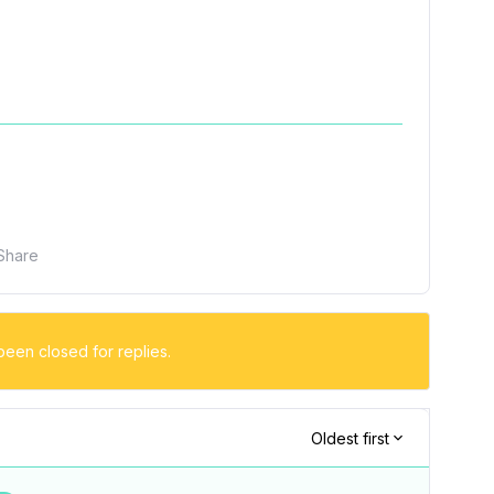
Share
been closed for replies.
Oldest first