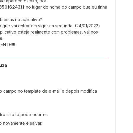
te aparece escrito, por
335016243}}
no lugar do nome do campo que eu tinha
blemas no aplicativo?
o que vai entrar em vigor na segunda (24/01/2022)
plicativo esteja realmente com problemas, vai nos
ro
.
ENTE!!!!
uza
o campo no template de e-mail e depois modifica
tro isso tb pode ocorrer.
o novamente e salvar.