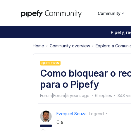
Community
Pipefy, r
Home
Community overview
Explore a Comuni
QUESTION
Como bloquear o rec
para o Pipefy
Forum|Forum|5 years ago
6 replies
343 vi
Ezequiel Souza
Legend
Olá