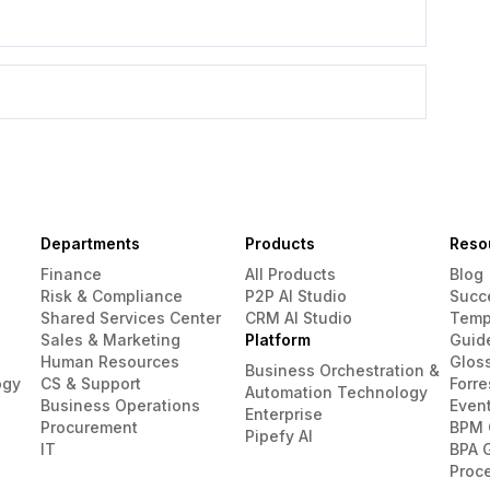
Departments
Products
Reso
Finance
All Products
Blog
Risk & Compliance
P2P AI Studio
Succ
Shared Services Center
CRM AI Studio
Temp
Sales & Marketing
Platform
Guid
Human Resources
Glos
Business Orchestration &
ogy
CS & Support
Forre
Automation Technology
Business Operations
Even
Enterprise
Procurement
BPM 
Pipefy AI
IT
BPA 
Proc