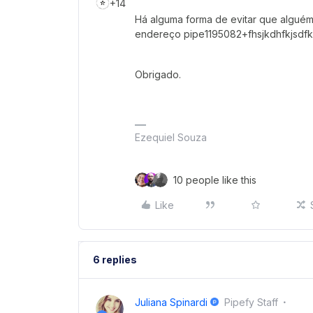
+14
Há alguma forma de evitar que alguém
endereço pipe1195082+fhsjkdhfkjsdfk
Obrigado.
Ezequiel Souza
10 people like this
Like
6 replies
Juliana Spinardi
Pipefy Staff