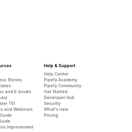
urces
Help & Support
Help Center
ess Stories
Pipefy Academy
lates
Pipefy Community
es and E-books
Get Started
sary
Developer Hub
ster TEI
Security
ts and Webinars
What's new
Guide
Pricing
Guide
ess Improvement