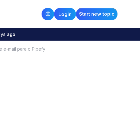
Start new topic
Login
ays ago
 e-mail para o Pipefy