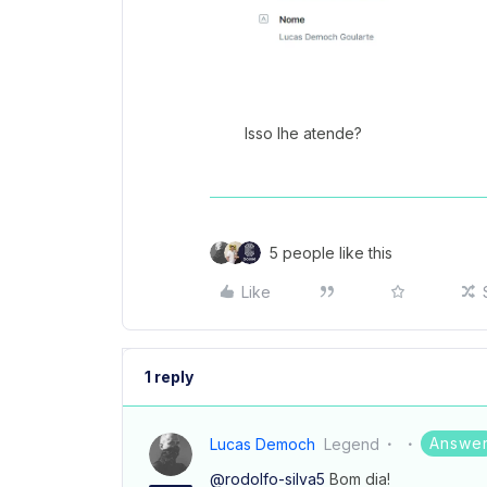
Isso lhe atende?
5 people like this
Like
1 reply
Answe
Lucas Democh
Legend
@rodolfo-silva5
Bom dia!