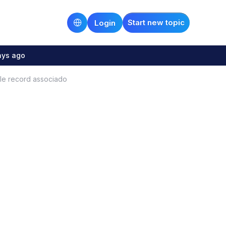
Start new topic
Login
ays ago
le record associado