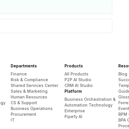
Departments
Products
Reso
Finance
All Products
Blog
Risk & Compliance
P2P AI Studio
Succ
Shared Services Center
CRM AI Studio
Temp
Sales & Marketing
Platform
Guid
Human Resources
Glos
Business Orchestration &
ogy
CS & Support
Forre
Automation Technology
Business Operations
Even
Enterprise
Procurement
BPM 
Pipefy AI
IT
BPA 
Proc