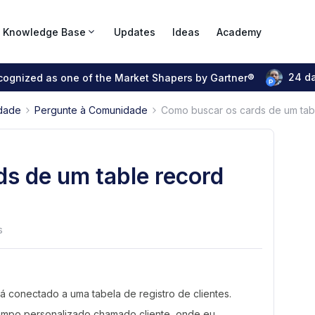
Knowledge Base
Updates
Ideas
Academy
24 d
ecognized as one of the Market Shapers by Gartner®
dade
Pergunte à Comunidade
Como buscar os cards de um tab
s de um table record
s
á conectado a uma tabela de registro de clientes.
ampo personalizado chamado cliente, onde eu