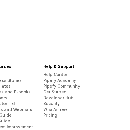
urces
Help & Support
Help Center
ess Stories
Pipefy Academy
lates
Pipefy Community
es and E-books
Get Started
sary
Developer Hub
ster TEI
Security
ts and Webinars
What's new
Guide
Pricing
Guide
ess Improvement