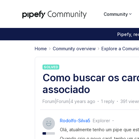
Community
Pipefy, r
Home
Community overview
Explore a Comuni
SOLVED
Como buscar os card
associado
Forum|Forum|4 years ago
1 reply
391 view
Rodolfo-Silva5
Explorer
Olá, atualmente tenho um pipe que est
Quando crio o novo card, tenho um c