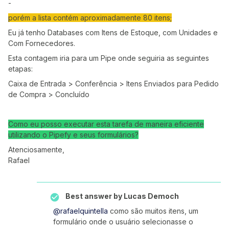
-
porém a lista contém aproximadamente 80 itens;
Eu já tenho Databases com Itens de Estoque, com Unidades e
Com Fornecedores.
Esta contagem iria para um Pipe onde seguiria as seguintes
etapas:
Caixa de Entrada > Conferência > Itens Enviados para Pedido
de Compra > Concluído
Como eu posso executar esta tarefa de maneira eficiente
utilizando o Pipefy e seus formulários?
Atenciosamente,
Rafael
Best answer by
Lucas Democh
@rafaelquintella
como são muitos itens, um
formulário onde o usuário selecionasse o