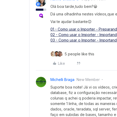
Olá boa tarde,tudo bem?😀
Dá uma olhadinha nestes vídeos,que 
Vai te ajudar bastante😊
01 - Como usar o Importer - Preparand
02 - Como usar o Importer - Importan
03 - Como usar o Importer - Importan
5 people like this
Like
Michelli Braga
New Member
Suporte boa noite! Já vi os vídeos, cr
database, fiz a configuração necessá
colunas q achei q poderia impactar, ret
somente 1 linha, de todas as maneira
dados, oracle, teradata, sql server, f
faço em subidas de bases, tamanho e 