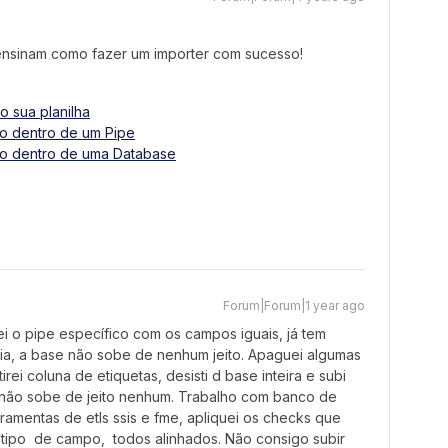
ensinam como fazer um importer com sucesso!
o sua planilha
do dentro de um Pipe
do dentro de uma Database
Forum|Forum|1 year ago
iei o pipe específico com os campos iguais, já tem
ria, a base não sobe de nenhum jeito. Apaguei algumas
irei coluna de etiquetas, desisti d base inteira e subi
s não sobe de jeito nenhum. Trabalho com banco de
erramentas de etls ssis e fme, apliquei os checks que
tipo de campo, todos alinhados. Não consigo subir