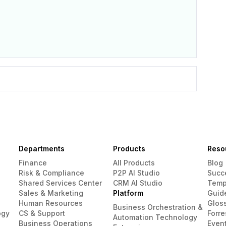
Departments
Products
Reso
Finance
All Products
Blog
Risk & Compliance
P2P AI Studio
Succ
Shared Services Center
CRM AI Studio
Temp
Sales & Marketing
Platform
Guid
Human Resources
Glos
Business Orchestration &
ogy
CS & Support
Forre
Automation Technology
Business Operations
Even