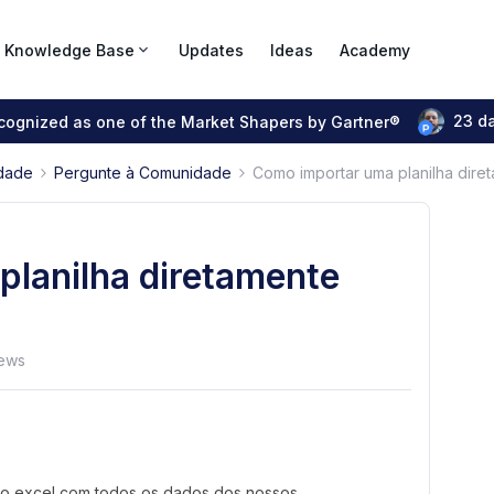
Knowledge Base
Updates
Ideas
Academy
23 d
ecognized as one of the Market Shapers by Gartner®
dade
Pergunte à Comunidade
Como importar uma planilha dire
lanilha diretamente
iews
 do excel com todos os dados dos nossos