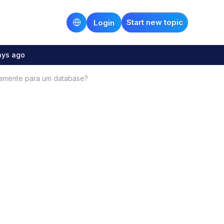
Start new topic
Login
ays ago
tamente para um database?