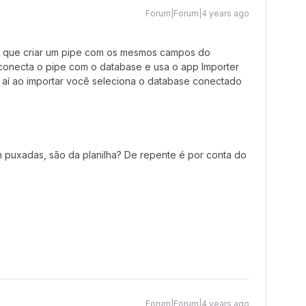
Forum|Forum|4 years ago
m que criar um pipe com os mesmos campos do
 conecta o pipe com o database e usa o app Importer
a, aí ao importar você seleciona o database conectado
 puxadas, são da planilha? De repente é por conta do
Forum|Forum|4 years ago