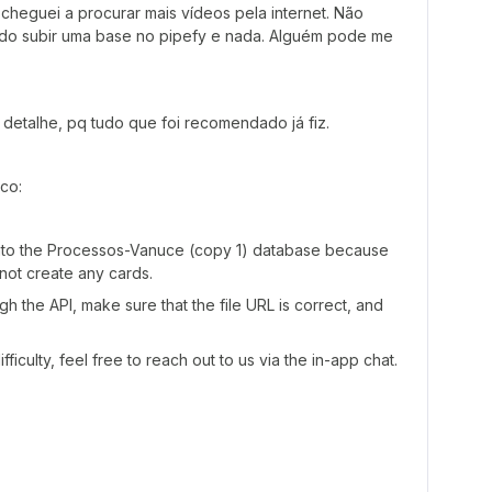
cheguei a procurar mais vídeos pela internet. Não
ndo subir uma base no pipefy e nada. Alguém pode me
detalhe, pq tudo que foi recomendado já fiz.
ico:
 into the Processos-Vanuce (copy 1) database because
 not create any cards.
gh the API, make sure that the file URL is correct, and
ficulty, feel free to reach out to us via the in-app chat.