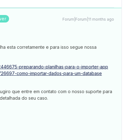
wer
Forum|Forum|11 months ago
ilha esta corretamente e para isso segue nossa
es/2446675-preparando-planilhas-para-o-importer-app
les/726697-como-importar-dados-para-um-database
 sugiro que entre em contato com o nosso suporte para
detalhada do seu caso.