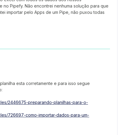
e no Pipefy. Não encontrei nenhuma solução para que
ntei importar pelo Apps de um Pipe, não puxou todas
 planilha esta corretamente e para isso segue
o:
ticles/2446675-preparando-planilhas-para-o-
rticles/726697-como-importar-dados-para-um-