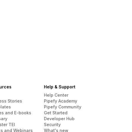
urces
Help & Support
Help Center
ess Stories
Pipefy Academy
lates
Pipefy Community
es and E-books
Get Started
sary
Developer Hub
ster TEI
Security
ts and Webinars
What's new