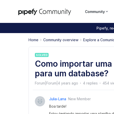
Community
Pipefy, r
Home
Community overview
Explore a Comuni
SOLVED
Como importar uma p
para um database?
Forum|Forum|4 years ago
4 replies
454 v
Julia-Lana
New Member
Boa tarde!
Estou tentando importar uma planilha