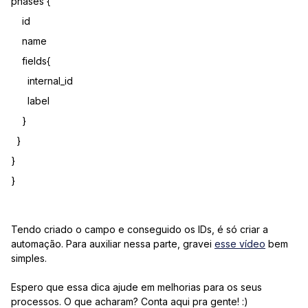
phases {
id
name
fields{
internal_id
label
}
}
}
}
Tendo criado o campo e conseguido os IDs, é só criar a
automação. Para auxiliar nessa parte, gravei
esse vídeo
bem
simples.
Espero que essa dica ajude em melhorias para os seus
processos. O que acharam? Conta aqui pra gente! :)