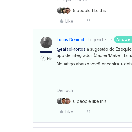
5 people like this
Like
Answe
Lucas Democh
Legend
@rafael-fortes
a sugestão do Ezequiel é
tipo de integrador (Zapier/Make), tamb
+15
No artigo abaixo você encontra + deta
Democh
6 people like this
Like