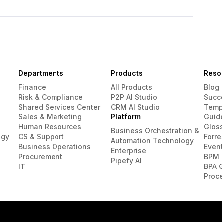
Departments
Products
Reso
Finance
All Products
Blog
Risk & Compliance
P2P AI Studio
Succ
Shared Services Center
CRM AI Studio
Temp
Sales & Marketing
Platform
Guid
Human Resources
Glos
Business Orchestration &
ogy
CS & Support
Forre
Automation Technology
Business Operations
Even
Enterprise
Procurement
BPM 
Pipefy AI
IT
BPA 
Proc