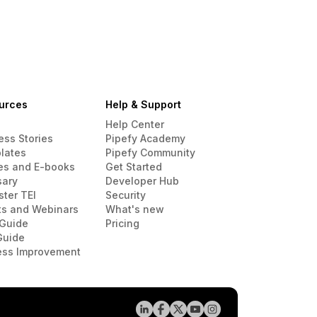
urces
Help & Support
Help Center
ess Stories
Pipefy Academy
lates
Pipefy Community
es and E-books
Get Started
sary
Developer Hub
ster TEI
Security
ts and Webinars
What's new
Guide
Pricing
Guide
ess Improvement