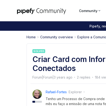
Community
Pipefy, r
Home
Community overview
Explore a Comuni
SOLVED
Criar Card com Info
Conectados
Forum|Forum|3 years ago
2 replies
184 vi
Rafael-Fortes
Explorer
Tenho um Processo de Compra onde e
mês eu faço a emissão de uma nota fi