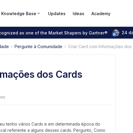
Knowledge Base
Updates
Ideas
Academy
24 d
ecognized as one of the Market Shapers by Gartner®
dade
Pergunte à Comunidade
Criar Card com Informações dos
rmações dos Cards
ews
u tenho vários Cards e em determinada época do
scal referente a alguns desses cards. Pergunto, Como