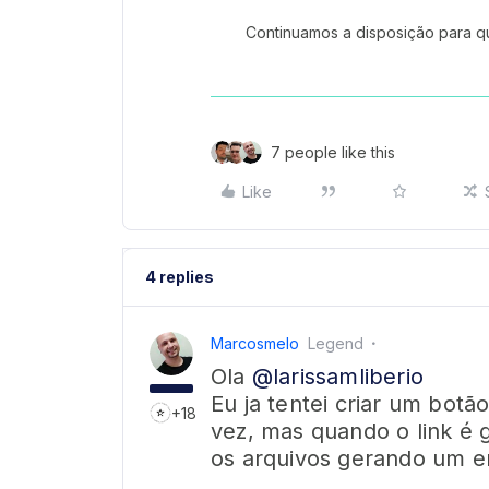
Continuamos a disposição para qu
7 people like this
Like
4 replies
Marcosmelo
Legend
Ola
@larissamliberio
Eu ja tentei criar um botã
+18
vez, mas quando o link é
os arquivos gerando um er