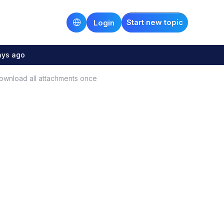
Start new topic
Login
ays ago
ownload all attachments once