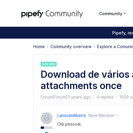
Community
Pipefy, r
Home
Community overview
Explore a Comuni
SOLVED
Download de vários 
attachments once
Forum|Forum|3 years ago
4 replies
1009 v
Larissamliberio
New Member
Olá pessoal,