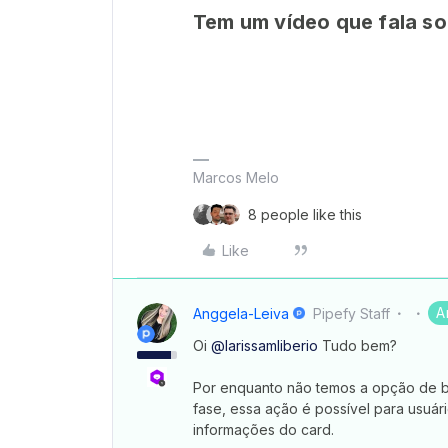
Tem um vídeo que fala so
Marcos Melo
8 people like this
Like
A
Anggela-Leiva
Pipefy Staff
Oi
@larissamliberio
Tudo bem?
Por enquanto não temos a opção de ba
fase, essa ação é possível para usuá
informações do card.