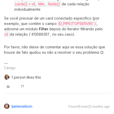
cards[] > id
,
title
,
fields[]
de cada relação
individualmente
Se você precisar de um card conectado específico (por
exemplo, que contém o campo
ID_PIPE(TOPSERVIR)`)
,
adicione um módulo
Filter
depois do Iterator filtrando pelo
id
da relação (`413586351`, no seu caso).
Por favor, não deixe de comentar aqui se essa solução que
trouxe de fato ajudou ou não a resolver o seu problema 😉
Cerejo
1 person likes this
Ijameswilson
Forum|Forum|3 months ago