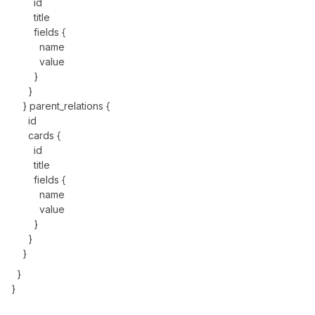
id
title
fields {
name
value
}
}
} parent_relations {
id
cards {
id
title
fields {
name
value
}
}
}
}
}