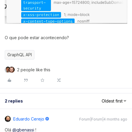
O que pode estar acontecendo?
GraphQL API
2 people like this
2 replies
Oldest first
Eduardo Cerejo
Forum|Forum|4 months ago
Olá ​
@gbenassi
!