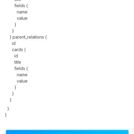
fields {
name
value
}
}
} parent_relations {
id
cards {
id
title
fields {
name
value
}
}
}
}
}