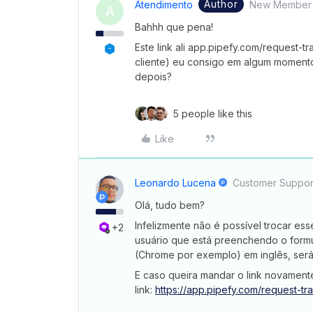
Author
Atendimento
New Member
A
Bahhh que pena!
Este link ali app.pipefy.com/request-t
cliente) eu consigo em algum momento,
depois?
5 people like this
Like
Leonardo Lucena
Customer Suppor
Olá, tudo bem?
Infelizmente não é possível trocar ess
+2
usuário que está preenchendo o formu
(Chrome por exemplo) em inglês, ser
E caso queira mandar o link novament
link:
https://app.pipefy.com/request-tra