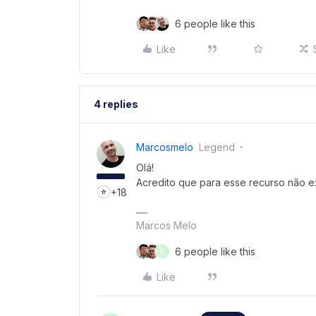
6 people like this
Like
4 replies
Marcosmelo
Legend
Olá!
Acredito que para esse recurso não ex
+18
Marcos Melo
6 people like this
A
Like