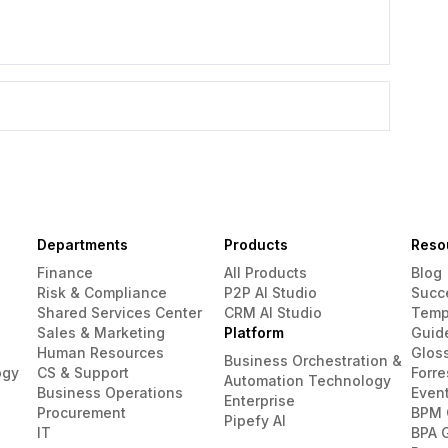
Departments
Products
Reso
Finance
All Products
Blog
Risk & Compliance
P2P AI Studio
Succ
Shared Services Center
CRM AI Studio
Temp
Sales & Marketing
Platform
Guid
Human Resources
Glos
Business Orchestration &
ogy
CS & Support
Forre
Automation Technology
Business Operations
Even
Enterprise
Procurement
BPM 
Pipefy AI
IT
BPA 