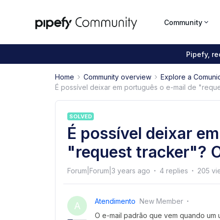
Community
Pipefy, r
Home
Community overview
Explore a Comuni
É possível deixar em português o e-mail de "reque
SOLVED
É possível deixar em
"request tracker"? O
Forum|Forum|3 years ago
4 replies
205 vi
Atendimento
New Member
A
O e-mail padrão que vem quando um us