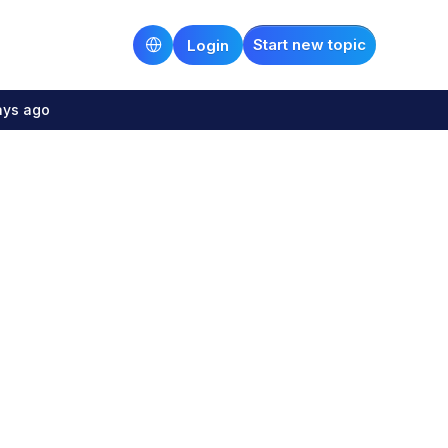
Start new topic
Login
ays ago