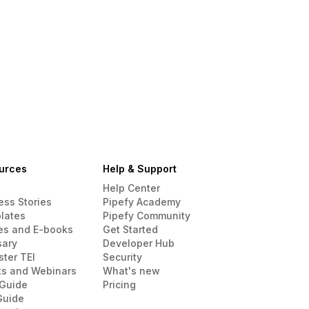
urces
Help & Support
Help Center
ess Stories
Pipefy Academy
lates
Pipefy Community
es and E-books
Get Started
sary
Developer Hub
ster TEI
Security
ts and Webinars
What's new
Guide
Pricing
Guide