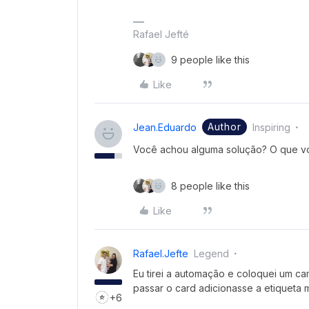
Rafael Jefté
9 people like this
Like
Author
Jean.eduardo
Inspiring
Você achou alguma solução? O que v
8 people like this
Like
Rafael.jefte
Legend
Eu tirei a automação e coloquei um ca
passar o card adicionasse a etiquet
+6