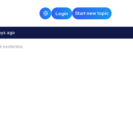
Start new topic
Login
ays ago
á existentes