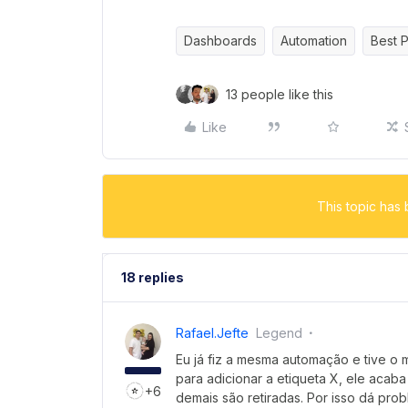
Dashboards
Automation
Best P
13 people like this
Like
This topic has 
18 replies
Rafael.jefte
Legend
Eu já fiz a mesma automação e tive o
para adicionar a etiqueta X, ele acaba
+6
demais são retiradas. Por isso dá prob