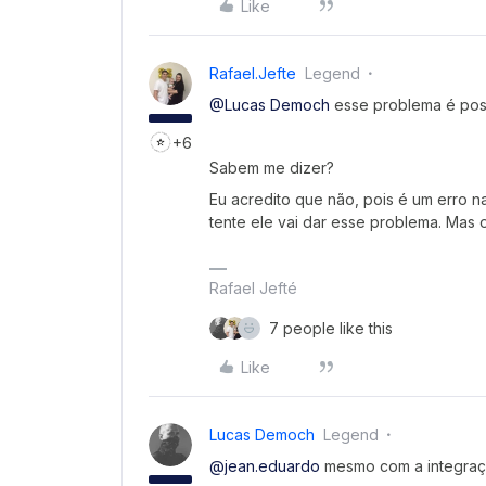
Like
Rafael.jefte
Legend
@Lucas Democh
esse problema é poss
+6
Sabem me dizer?
Eu acredito que não, pois é um erro n
tente ele vai dar esse problema. Mas
Rafael Jefté
7 people like this
Like
Lucas Democh
Legend
@jean.eduardo
mesmo com a integraçã