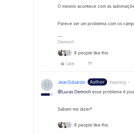
O mesmo acontece com as automações
Parece ser um problema com os campo
Democh
8 people like this
Like
Author
Jean.eduardo
Inspiring
@Lucas Democh
esse problema é poss
Sabem me dizer?
8 people like this