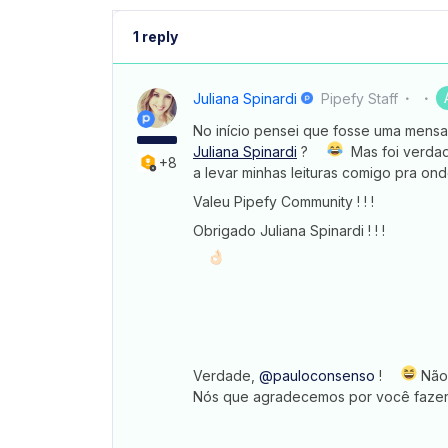
1 reply
Juliana Spinardi
Pipefy Staff
No início pensei que fosse uma mensag
Juliana Spinardi
?
Mas foi verdad
+8
a levar minhas leituras comigo pra on
Valeu Pipefy Community ! ! !
Obrigado Juliana Spinardi ! ! !
Verdade,
@pauloconsenso
!
Não 
Nós que agradecemos por você fazer 