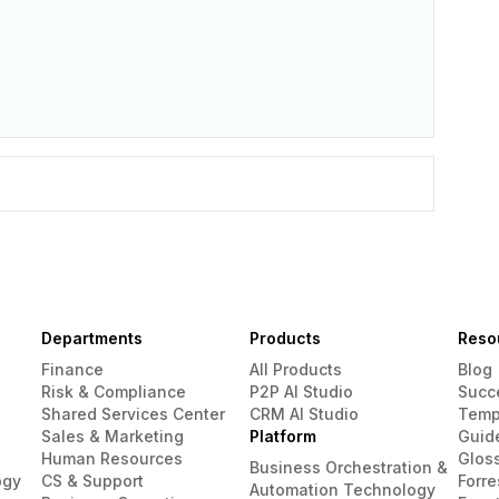
Departments
Products
Reso
Finance
All Products
Blog
Risk & Compliance
P2P AI Studio
Succ
Shared Services Center
CRM AI Studio
Temp
Sales & Marketing
Platform
Guid
Human Resources
Glos
Business Orchestration &
ogy
CS & Support
Forre
Automation Technology