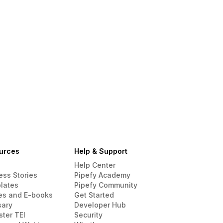
urces
Help & Support
Help Center
ess Stories
Pipefy Academy
lates
Pipefy Community
es and E-books
Get Started
sary
Developer Hub
ster TEI
Security