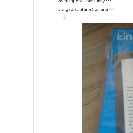
Valeu Pipefy Community ! ! !
Obrigado Juliana Spinardi ! ! !