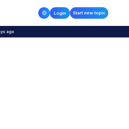
Start new topic
Login
ays ago