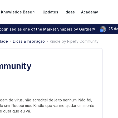
Knowledge Base
Updates
Ideas
Academy
25 d
ecognized as one of the Market Shapers by Gartner®
dade
Dicas & Inspiração
Kindle by Pipefy Community
ommunity
em de vírus, não acreditei de jeito nenhum. Não foi,
e sim. Recebi meu Kindle que vai me ajudar um monte
de quer que eu vá.