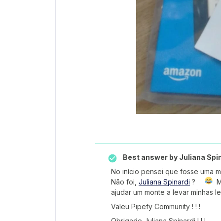
Best answer by
Juliana Spi
No início pensei que fosse uma m
Não foi,
Juliana Spinardi
?
Ma
ajudar um monte a levar minhas l
Valeu Pipefy Community ! ! !
Obrigado Juliana Spinardi ! ! !