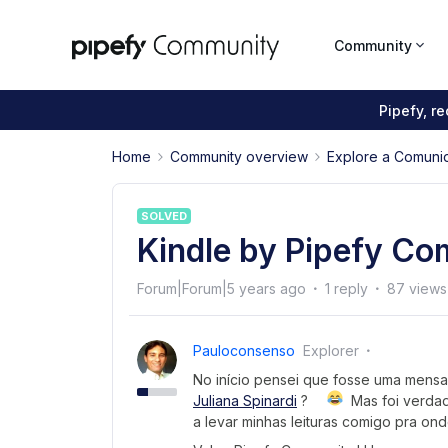
Community
Pipefy, r
Home
Community overview
Explore a Comuni
SOLVED
Kindle by Pipefy C
Forum|Forum|5 years ago
1 reply
87 views
Pauloconsenso
Explorer
No início pensei que fosse uma mensag
Juliana Spinardi
?
Mas foi verdad
a levar minhas leituras comigo pra on