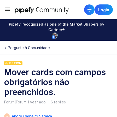
Login
Pipefy, recognized as one of the Market Shapers by
Gartner®
Pergunte à Comunidade
QUESTION
Mover cards com campos
obrigatórios não
preenchidos.
Forum|Forum|1 year ago
6 replies
André Carneiro Saraiva
A