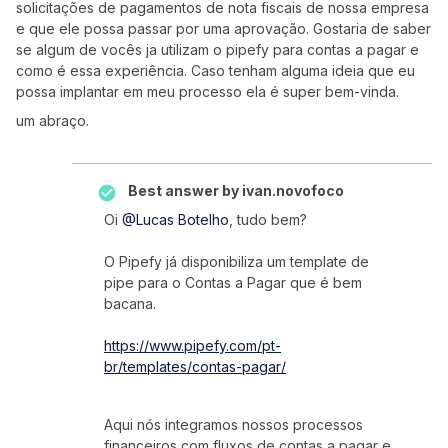
solicitações de pagamentos de nota fiscais de nossa empresa
e que ele possa passar por uma aprovação. Gostaria de saber
se algum de vocês ja utilizam o pipefy para contas a pagar e
como é essa experiência. Caso tenham alguma ideia que eu
possa implantar em meu processo ela é super bem-vinda.
um abraço.
Best answer by
ivan.novofoco
Oi
@Lucas Botelho
, tudo bem?
O Pipefy já disponibiliza um template de
pipe para o Contas a Pagar que é bem
bacana.
https://www.pipefy.com/pt-
br/templates/contas-pagar/
Aqui nós integramos nossos processos
financeiros com fluxos de contas a pagar e