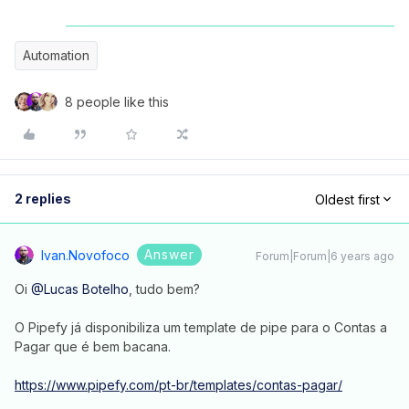
Automation
8 people like this
2 replies
Oldest first
Answer
Ivan.novofoco
Forum|Forum|6 years ago
Oi
@Lucas Botelho
, tudo bem?
O Pipefy já disponibiliza um template de pipe para o Contas a
Pagar que é bem bacana.
https://www.pipefy.com/pt-br/templates/contas-pagar/