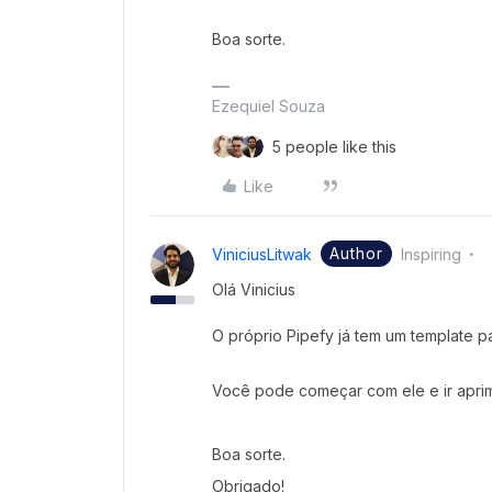
Boa sorte.
Ezequiel Souza
5 people like this
Like
Author
ViniciusLitwak
Inspiring
Olá Vinicius
O próprio Pipefy já tem um template p
Você pode começar com ele e ir apri
Boa sorte.
Obrigado!