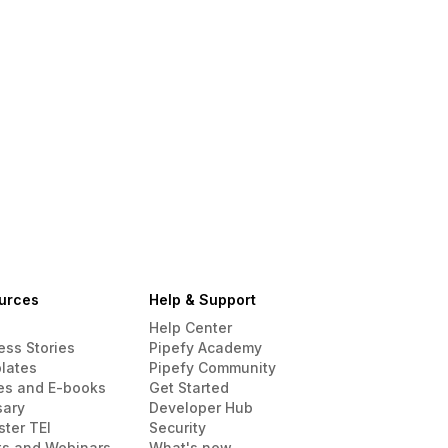
urces
Help & Support
Help Center
ess Stories
Pipefy Academy
lates
Pipefy Community
es and E-books
Get Started
sary
Developer Hub
ster TEI
Security
ts and Webinars
What's new