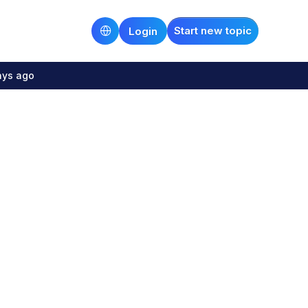
Start new topic
Login
ays ago