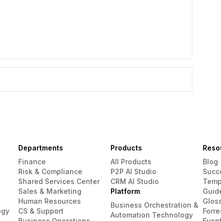
Departments
Products
Reso
Finance
All Products
Blog
Risk & Compliance
P2P AI Studio
Succ
Shared Services Center
CRM AI Studio
Temp
Sales & Marketing
Platform
Guid
Human Resources
Glos
Business Orchestration &
ogy
CS & Support
Forre
Automation Technology
Business Operations
Even