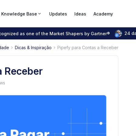
Knowledge Base
Updates
Ideas
Academy
24 d
ecognized as one of the Market Shapers by Gartner®
dade
Dicas & Inspiração
Pipefy para Contas a Receber
a Receber
ews