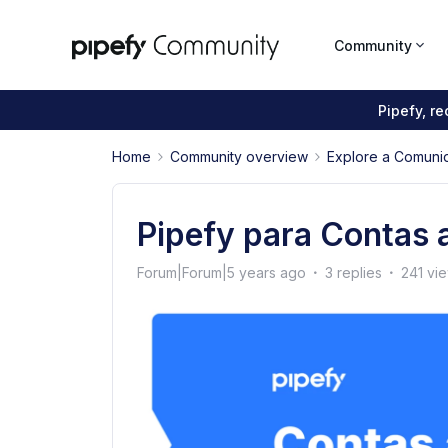
Community
Pipefy, r
Home
Community overview
Explore a Comuni
Pipefy para Contas 
Forum|Forum|5 years ago
3 replies
241 vi