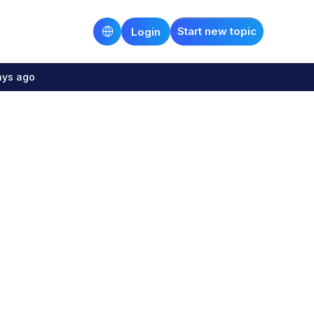
Start new topic
Login
ays ago