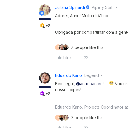
Juliana Spinardi
Pipefy Staff
Adorei, Anne! Muito didático.
+8
Obrigada por compartilhar com a gen
7 people like this
F
Like
Eduardo Kano
Legend
Bem legal,
@anne.winter
!
Vou us
nossos pipes!
+8
Eduardo Kano, Projects Coordinator a
7 people like this
F
Like