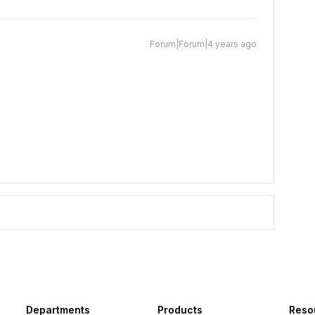
Forum|Forum|4 years ago
Departments
Products
Reso