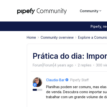
Community
Pipefy, r
Home
Community overview
Explore a Comuni
Prática do dia: Impo
Forum|Forum|4 years ago
2 replies
300 vi
Claudia-Bar
Pipefy Staff
Planilhas podem ser comuns, mas elas
de venda. Descubra como importar sua
trabalhar com um grande volume de d