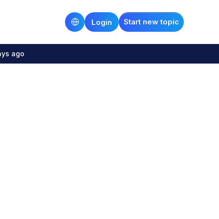
Start new topic
Login
ays ago