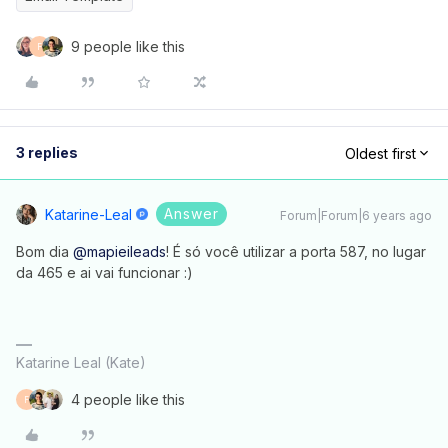
9 people like this
F
3 replies
Oldest first
Answer
Katarine-Leal
Forum|Forum|6 years ago
Bom dia
@mapieileads
! É só você utilizar a porta 587, no lugar
da 465 e ai vai funcionar :)
Katarine Leal (Kate)
4 people like this
F