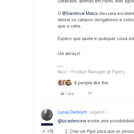
Database, apenas em Pipes. Mas agr
O
@Sandrival Matos
deu uma excelente
deixar os campos obrigatórios e colo
que a cabe.
Espero que ajude e qualquer coisa es
Um abraço!​​​​​​
Nico – Product Manager @ Pipefy
8 people like this
Like
Lucas Democh
Legend
@lucaslencina
existe uma possibilidad
+15
Criei um Pipe para que as pesso