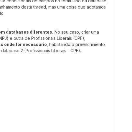
r condicionais de campos no formulário da database,
panhamento desta thread, mas uma coisa que adotamos
é:
 em databases diferentes.
No seu caso, criar uma
PJ) e outra de Profissionais Liberais (CPF);
es onde for necessário
, habilitando o preenchimento
database 2 (Profissionais Liberais - CPF).