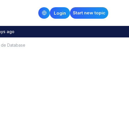
Start new topic
Login
ays ago
io de Database