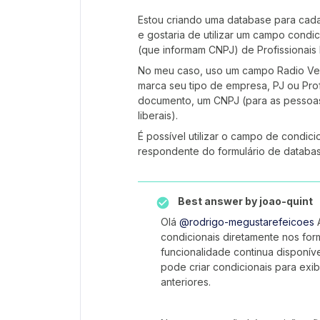
Estou criando uma database para cada
e gostaria de utilizar um campo condic
(que informam CNPJ) de Profissionais
No meu caso, uso um campo Radio Vert
marca seu tipo de empresa, PJ ou Prof
documento, um CNPJ (para as pessoas 
liberais).
É possível utilizar o campo de condic
respondente do formulário de database
Best answer by
joao-quint
Olá ​
@rodrigo-megustarefeicoes
A
condicionais diretamente nos for
funcionalidade continua disponív
pode criar condicionais para exi
anteriores.