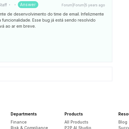
Answer
taff
Forum|Forum|5 years ago
ente de desenvolvimento do time de email. Infelizmente
uncionalidade. Esse bug já está sendo resolvido
vá ao ar em breve.
Departments
Products
Reso
Finance
All Products
Blog
Risk & Compliance
P2P AI Studio
Succ