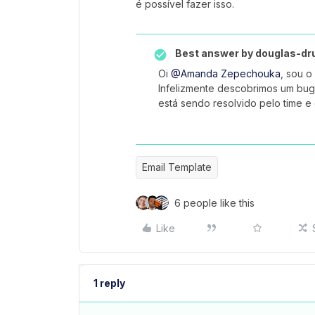
é possível fazer isso.
Best answer by
douglas-d
Oi
@Amanda Zepechouka
, sou o
Infelizmente descobrimos um bug
está sendo resolvido pelo time 
Email Template
6 people like this
Like
1 reply