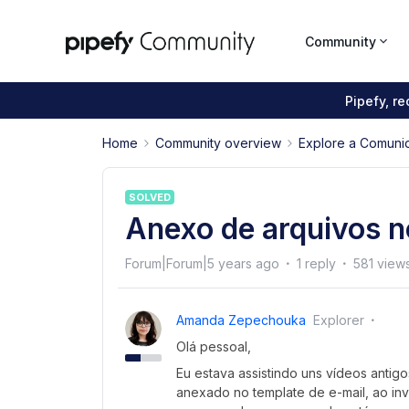
Community
Pipefy, r
Home
Community overview
Explore a Comuni
SOLVED
Anexo de arquivos n
Forum|Forum|5 years ago
1 reply
581 view
Amanda Zepechouka
Explorer
Olá pessoal,
Eu estava assistindo uns vídeos antig
anexado no template de e-mail, ao in