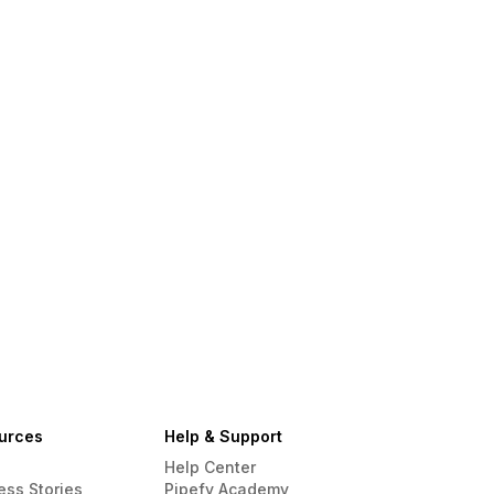
urces
Help & Support
Help Center
ess Stories
Pipefy Academy