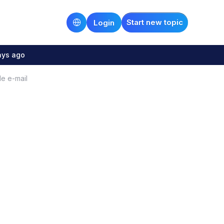
Start new topic
Login
ays ago
e e-mail