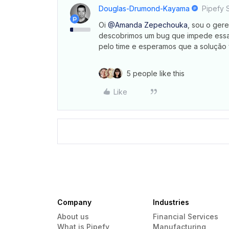
Douglas-Drumond-Kayama
Pipefy S
Oi
@Amanda Zepechouka
, sou o ger
descobrimos um bug que impede essa f
pelo time e esperamos que a solução 
5 people like this
Like
Company
Industries
About us
Financial Services
What is Pipefy
Manufacturing