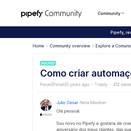
Community
Pipefy, r
Home
Community overview
Explore a Comuni
SOLVED
Como criar automaçõ
Forum|Forum|5 years ago
1 reply
412 view
Julio Cesar
New Member
Olá pessoal.
Sou novo no Pipefy e gostaria de cr
aniversário dos meus clientes, das su