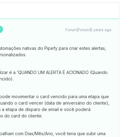
r
Forum|Forum|5 years ago
automações nativas do Pipefy para criar estes alertas,
rsonalizados.
utilizar é a ‘QUANDO UM ALERTA É ACIONADO (Quando
ncido).
 pode movimentar o card vencido para uma etapa que
Quando o card vencer (data de aniversário do cliente),
 a etapa de disparo de email e você poderá
s do card do cliente.
balham com Dias/Mês/Ano, você teria que subir uma