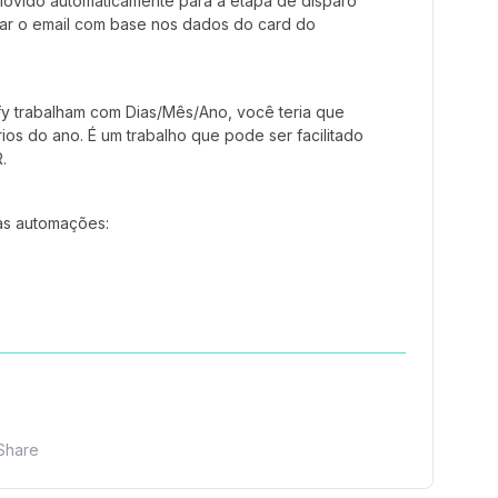
á movido automaticamente para a etapa de disparo
ar o email com base nos dados do card do
y trabalham com Dias/Mês/Ano, você teria que
ios do ano. É um trabalho que pode ser facilitado
.
 as automações:
Share