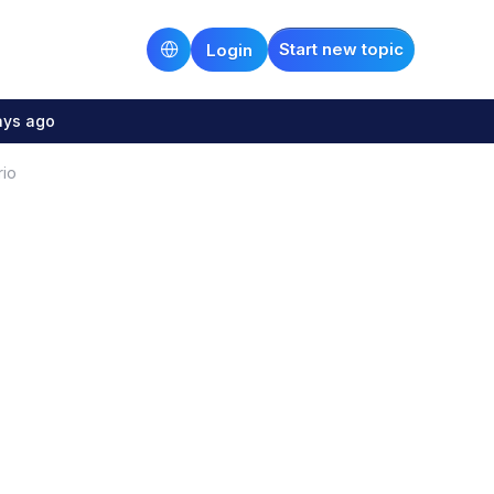
Start new topic
Login
ays ago
rio