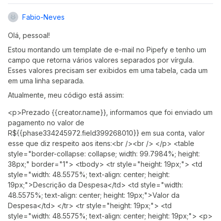
Fabio-Neves
Olá, pessoal!
Estou montando um template de e-mail no Pipefy e tenho um
campo que retorna vários valores separados por vírgula.
Esses valores precisam ser exibidos em uma tabela, cada um
em uma linha separada.
Atualmente, meu código está assim:
<p>Prezado {{creator.name}}, informamos que foi enviado um 
pagamento no valor de 
R${{phase334245972.field399268010}} em sua conta, valor 
esse que diz respeito aos itens:<br /><br /> </p> <table 
style="border-collapse: collapse; width: 99.7984%; height: 
38px;" border="1"> <tbody> <tr style="height: 19px;"> <td 
style="width: 48.5575%; text-align: center; height: 
19px;">Descrição da Despesa</td> <td style="width: 
48.5575%; text-align: center; height: 19px;">Valor da 
Despesa</td> </tr> <tr style="height: 19px;"> <td 
style="width: 48.5575%; text-align: center; height: 19px;"> <p>