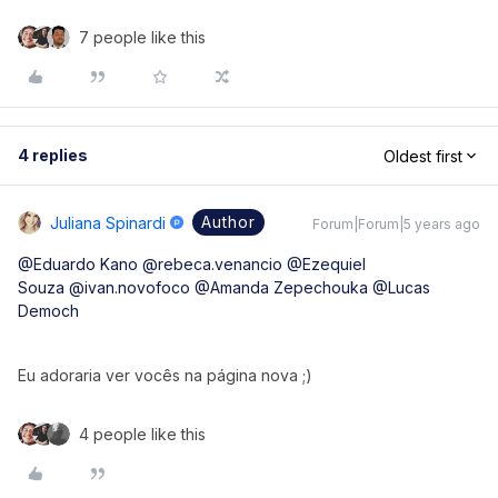
7 people like this
4 replies
Oldest first
Author
Juliana Spinardi
Forum|Forum|5 years ago
@Eduardo Kano
@rebeca.venancio
@Ezequiel
Souza
@ivan.novofoco
@Amanda Zepechouka
@Lucas
Democh
Eu adoraria ver vocês na página nova ;)
4 people like this