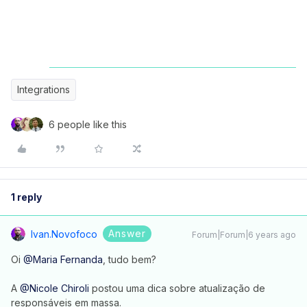
Integrations
6 people like this
1 reply
Answer
Ivan.novofoco
Forum|Forum|6 years ago
Oi
@Maria Fernanda
, tudo bem?
A
@Nicole Chiroli
postou uma dica sobre atualização de
responsáveis em massa.