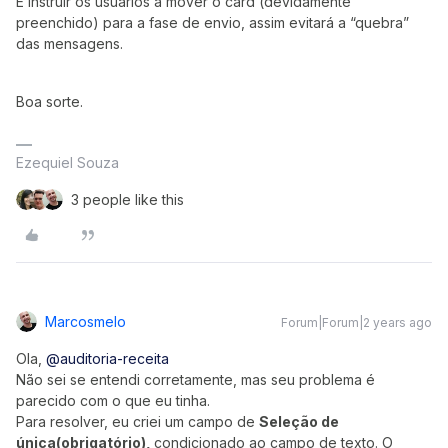
E instruir os usuários à mover o card (devidamente
preenchido) para a fase de envio, assim evitará a “quebra”
das mensagens.
Boa sorte.
Ezequiel Souza
3 people like this
Marcosmelo
Forum|Forum|2 years ago
Ola,
@auditoria-receita
Não sei se entendi corretamente, mas seu problema é
parecido com o que eu tinha.
Para resolver, eu criei um campo de
Seleção de
única(obrigatório),
condicionado ao campo de texto. O