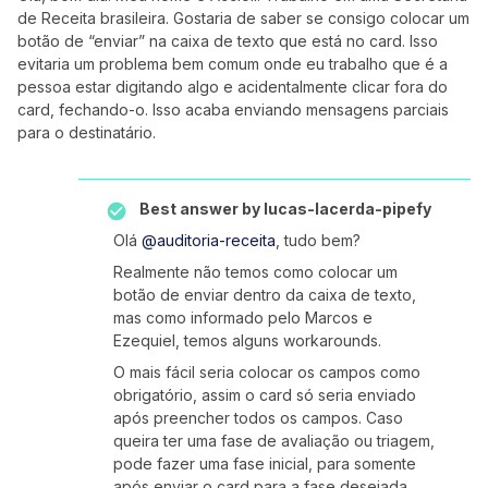
de Receita brasileira. Gostaria de saber se consigo colocar um
botão de “enviar” na caixa de texto que está no card. Isso
evitaria um problema bem comum onde eu trabalho que é a
pessoa estar digitando algo e acidentalmente clicar fora do
card, fechando-o. Isso acaba enviando mensagens parciais
para o destinatário.
Best answer by
lucas-lacerda-pipefy
Olá
@auditoria-receita
, tudo bem?
Realmente não temos como colocar um
botão de enviar dentro da caixa de texto,
mas como informado pelo Marcos e
Ezequiel, temos alguns workarounds.
O mais fácil seria colocar os campos como
obrigatório, assim o card só seria enviado
após preencher todos os campos. Caso
queira ter uma fase de avaliação ou triagem,
pode fazer uma fase inicial, para somente
após enviar o card para a fase desejada.