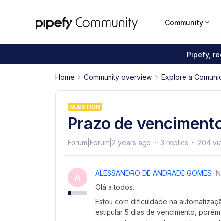
Community
Pipefy, r
Home
Community overview
Explore a Comuni
QUESTION
Prazo de venciment
Forum|Forum|2 years ago
3 replies
204 vi
ALESSANDRO DE ANDRADE GOMES
N
A
Olá a todos.
Estou com dificuldade na automatiza
estipular 5 dias de vencimento, poré