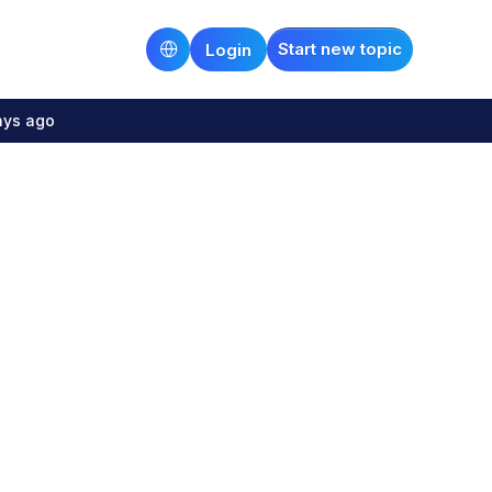
Start new topic
Login
ays ago