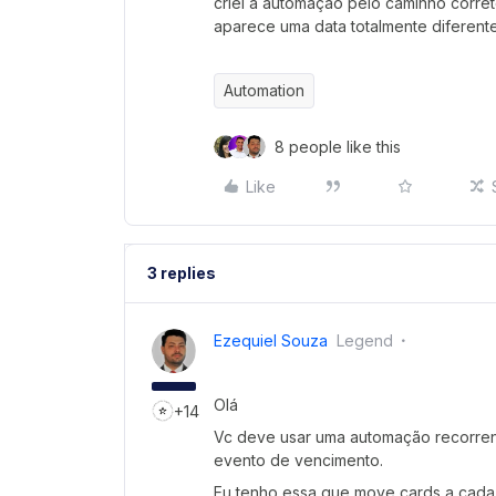
criei a automação pelo caminho corre
aparece uma data totalmente diferente
Automation
8 people like this
Like
3 replies
Ezequiel Souza
Legend
Olá
+14
Vc deve usar uma automação recorren
evento de vencimento.
Eu tenho essa que move cards a cada