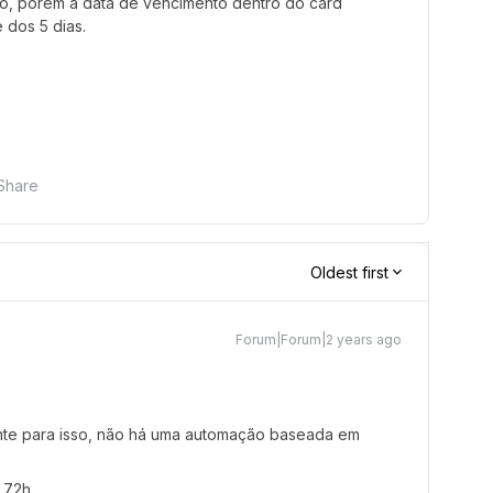
to, porém a data de vencimento dentro do card
 dos 5 dias.
Share
Oldest first
Forum|Forum|2 years ago
te para isso, não há uma automação baseada em
 72h