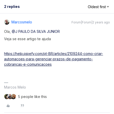
2 replies
Oldest first
Marcosmelo
Forum|Forum|2 years ago
Ola,
@J PAULO DA SILVA JUNIOR
Veja se esse artigo te ajuda
https://help.pipefy.com/pt-BR/articles/2109244-como-criar-
automacoes-para-gerenciar-prazos-de-pagamento-
cobrancas-e-comunicacoes
Marcos Melo
5 people like this