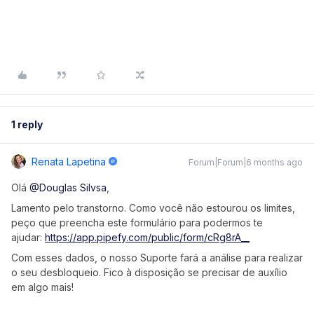
1 reply
Renata Lapetina
Forum|Forum|6 months ago
Olá ​
@Douglas Silvsa
,
Lamento pelo transtorno. Como você não estourou os limites,
peço que preencha este formulário para podermos te
ajudar:
https://app.pipefy.com/public/form/cRg8rA__
Com esses dados, o nosso Suporte fará a análise para realizar
o seu desbloqueio. Fico à disposição se precisar de auxílio
em algo mais!