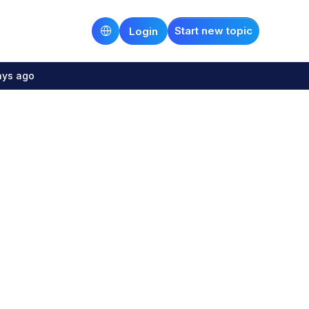
Start new topic
Login
ays ago