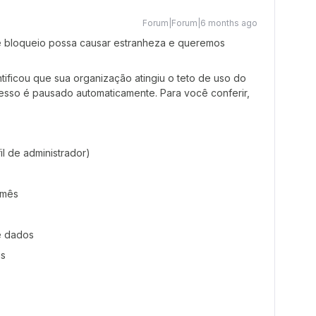
Forum|Forum|6 months ago
bloqueio possa causar estranheza e queremos
ificou que sua organização atingiu o teto de uso do
cesso é pausado automaticamente. Para você conferir,
l de administrador)
 mês
e dados
is