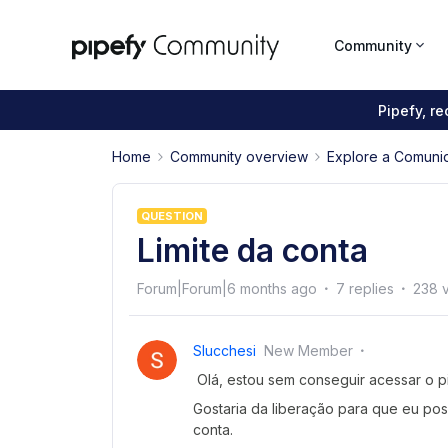
Community
Pipefy, r
Home
Community overview
Explore a Comuni
QUESTION
Limite da conta
Forum|Forum|6 months ago
7 replies
238 
Slucchesi
New Member
Olá, estou sem conseguir acessar o pi
Gostaria da liberação para que eu po
conta.