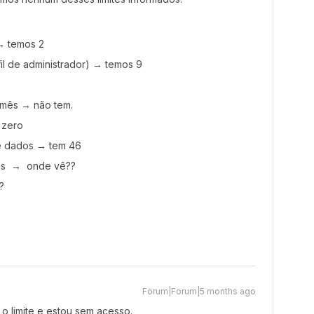
→ temos 2
il de administrador) → temos 9
 mês → não tem.
 zero
de dados → tem 46
nais → onde vê??
?
Forum|Forum|5 months ago
 o limite e estou sem acesso.