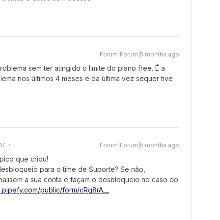
Forum|Forum|5 months ago
blema sem ter atingido o limite do plano free. É a
ma nos últimos 4 meses e da última vez sequer tive
er
Forum|Forum|5 months ago
ópico que criou!
desbloqueio para o time de Suporte? Se não,
 analisem a sua conta e façam o desbloqueio no caso do
p.pipefy.com/public/form/cRg8rA__