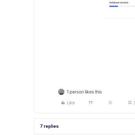
1 person likes this
Like
7 replies