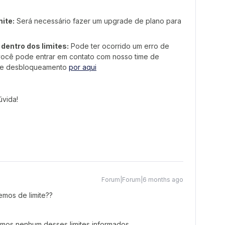
ite:
Será necessário fazer um upgrade de plano para
dentro dos limites:
Pode ter ocorrido um erro de
 você pode entrar em contato com nosso time de
esse desbloqueamento
por aqui
úvida!
Forum|Forum|6 months ago
mos de limite??
imos nenhum desses limites informados.