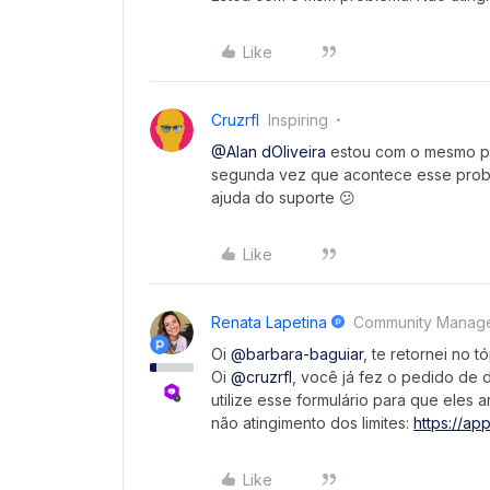
Like
Cruzrfl
Inspiring
@Alan dOliveira
estou com o mesmo pro
segunda vez que acontece esse proble
ajuda do suporte 😕
Like
Renata Lapetina
Community Manag
Oi ​
@barbara-baguiar
, te retornei no t
​Oi
@cruzrfl
, você já fez o pedido de 
utilize esse formulário para que eles
não atingimento dos limites:
https://ap
Like