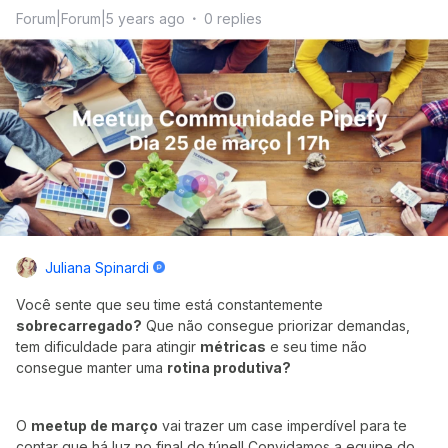
Forum|Forum|5 years ago
0 replies
Juliana Spinardi
Você sente que seu time está constantemente
sobrecarregado?
Que não consegue priorizar demandas,
tem dificuldade para atingir
métricas
e seu time não
consegue manter uma
rotina produtiva?
O
meetup de março
vai trazer um case imperdível para te
contar que há luz no final do túnel! Convidamos a equipe do