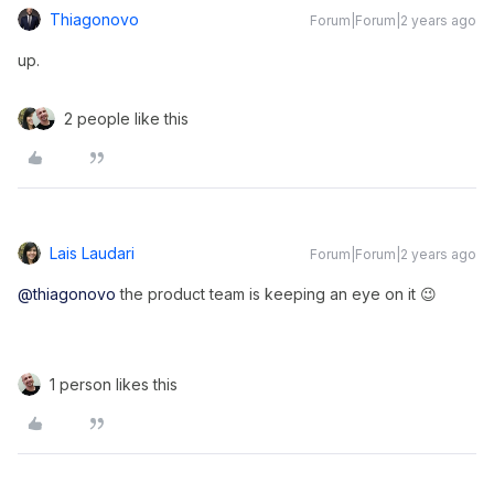
Thiagonovo
Forum|Forum|2 years ago
up.
2 people like this
Lais Laudari
Forum|Forum|2 years ago
@thiagonovo
the product team is keeping an eye on it 😉
1 person likes this