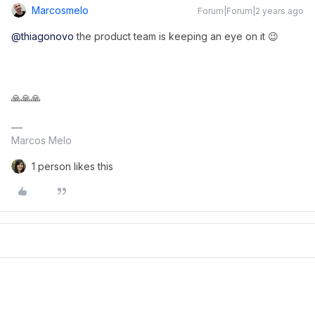
Marcosmelo
Forum|Forum|2 years ago
@thiagonovo
the product team is keeping an eye on it 😉
🙏🙏🙏
Marcos Melo
1 person likes this