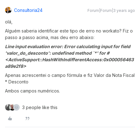
Consultoria24
Forum|Forum|3 years ago
olá,
Alguém saberia identificar este tipo de erro no workato? Fiz o
passo a passo acima, mas deu erro abaixo:
Line input evaluation error: Error calculating input for field
'valor_do_desconto': undefined method `*' for #
<ActiveSupport::HashWithIndifferentAccess:0x000056463
a89e2f8>
Apenas acrescentei o campo fórmula e fiz Valor da Nota Fiscal
* Desconto
Ambos campos numéricos.
3 people like this