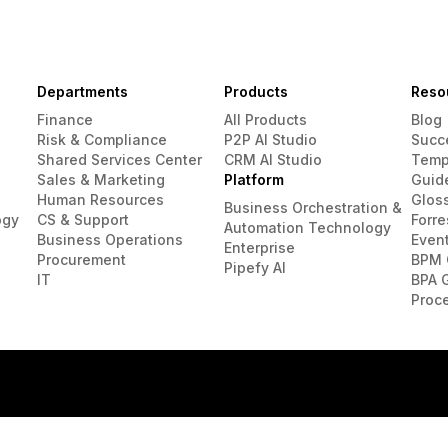
Departments
Products
Reso
Finance
All Products
Blog
Risk & Compliance
P2P AI Studio
Succ
Shared Services Center
CRM AI Studio
Temp
Sales & Marketing
Platform
Guid
Human Resources
Glos
Business Orchestration &
ogy
CS & Support
Forre
Automation Technology
Business Operations
Even
Enterprise
Procurement
BPM 
Pipefy AI
IT
BPA 
Proc