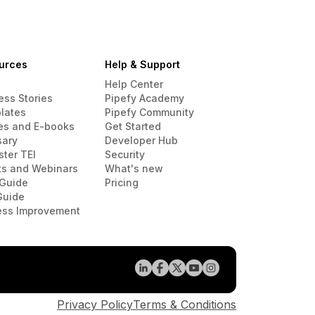
urces
Help & Support
Help Center
ess Stories
Pipefy Academy
lates
Pipefy Community
es and E-books
Get Started
sary
Developer Hub
ster TEI
Security
ts and Webinars
What's new
Guide
Pricing
Guide
ess Improvement
Privacy Policy
Terms & Conditions