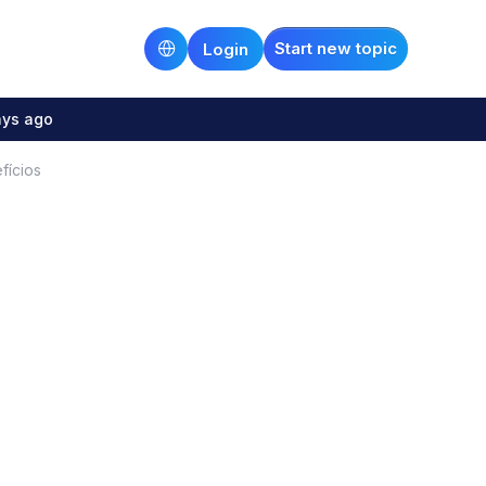
Start new topic
Login
ays ago
fícios