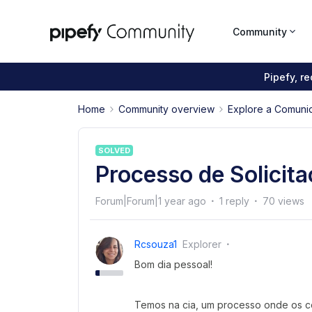
Community
Pipefy, r
Home
Community overview
Explore a Comuni
SOLVED
Processo de Solicita
Forum|Forum|1 year ago
1 reply
70 views
Rcsouza1
Explorer
Bom dia pessoal!
Temos na cia, um processo onde os co