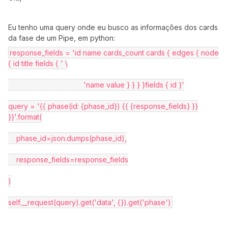
Eu tenho uma query onde eu busco as informações dos cards
da fase de um Pipe, em python:
response_fields = 'id name cards_count cards { edges { node
{ id title fields { ' \
'name value } } } }fields { id }'
query = '{{ phase(id: {phase_id}) {{ {response_fields} }}
}}'.format(
phase_id=json.dumps(phase_id),
response_fields=response_fields
)
self.__request(query).get('data', {}).get('phase')