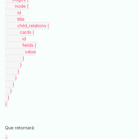
        node {
          id
          title
          child_relations {
            cards {
              id
              fields {
                value
              }
            }
          }
        }
      }
    }
  }
}
Que retornará:
{