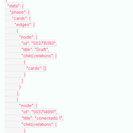
  "data": {
    "phase": {
      "cards": {
        "edges": [
          {
            "node": {
              "id": "503715193",
              "title": "Draft",
              "child_relations": [
                {
                  "cards": []
                }
              ]
            }
          },
          {
            "node": {
              "id": "503714991",
              "title": "conectado 1",
              "child_relations": [
                {