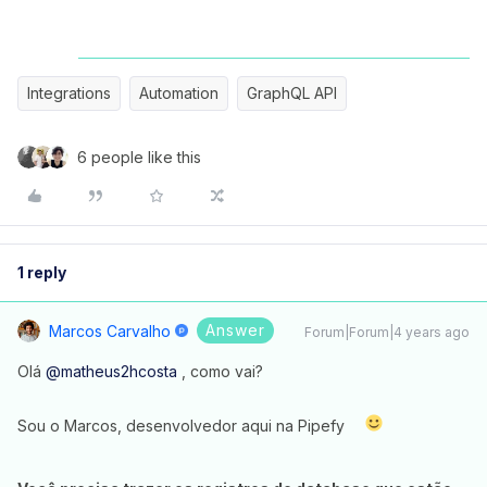
Integrations
Automation
GraphQL API
6 people like this
1 reply
Answer
Marcos Carvalho
Forum|Forum|4 years ago
Olá
@matheus2hcosta
, como vai?
Sou o Marcos, desenvolvedor aqui na Pipefy