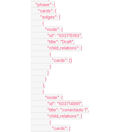
    "phase": {
      "cards": {
        "edges": [
          {
            "node": {
              "id": "503715193",
              "title": "Draft",
              "child_relations": [
                {
                  "cards": []
                }
              ]
            }
          },
          {
            "node": {
              "id": "503714991",
              "title": "conectado 1",
              "child_relations": [
                {
                  "cards": [