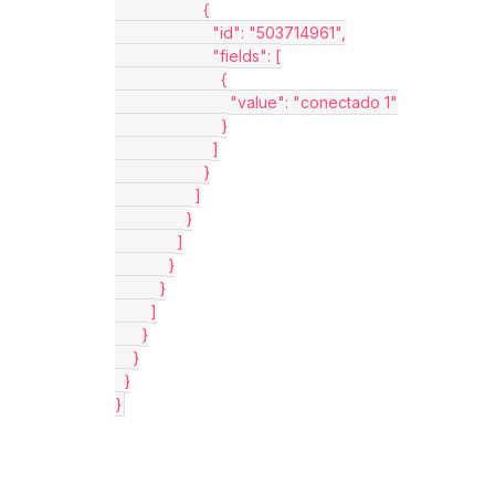
                    {
                      "id": "503714961",
                      "fields": [
                        {
                          "value": "conectado 1"
                        }
                      ]
                    }
                  ]
                }
              ]
            }
          }
        ]
      }
    }
  }
}