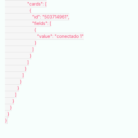
                  "cards": [
                    {
                      "id": "503714961",
                      "fields": [
                        {
                          "value": "conectado 1"
                        }
                      ]
                    }
                  ]
                }
              ]
            }
          }
        ]
      }
    }
  }
}