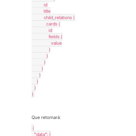
          id
          title
          child_relations {
            cards {
              id
              fields {
                value
              }
            }
          }
        }
      }
    }
  }
}
Que retornará:
{
  "data": {