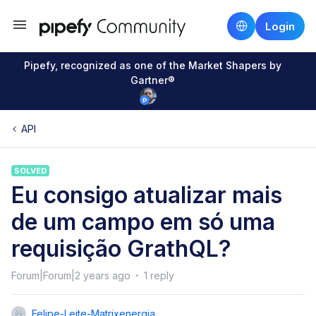
Login
Pipefy, recognized as one of the Market Shapers by
Gartner®
API
SOLVED
Eu consigo atualizar mais
de um campo em só uma
requisição GrathQL?
Forum|Forum|2 years ago
1 reply
Felipe-Leite-Matrixenergia