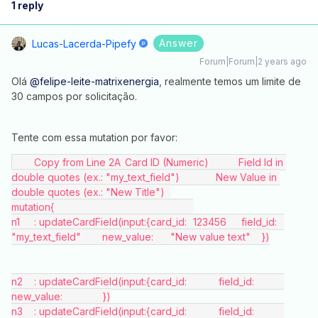
1 reply
Answer
Lucas-Lacerda-Pipefy
Forum|Forum|2 years ago
Olá
@felipe-leite-matrixenergia
, realmente temos um limite de
30 campos por solicitação.
Tente com essa mutation por favor:
	Copy from Line 2A	Card ID (Numeric)		Field Id in 
double quotes (ex.: "my_text_field")		New Value in 
double quotes (ex.: "New Title")	
mutation{							
n1	: updateCardField(input:{card_id:	123456	 field_id:	
"my_text_field"	new_value:	"New value text"	})
n2	: updateCardField(input:{card_id:		 field_id:		
new_value:		})
n3	: updateCardField(input:{card_id:		 field_id:		