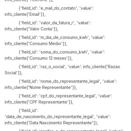
{'field_id': 'e_mail_do_contato', 'value':
info_cliente['Email']},
{'field_id': 'valor_da_fatura_r', 'value':
info_cliente['Valor Conta']},
{'field_id': 'm_dia_de_consumo_kwh', 'value':
info_cliente['Consumo Medio']},
{'field_id': 'soma_do_consumo_kwh', 'value':
info_cliente['Consumo 12 meses']},
{'field_id': 'raz_o_social', 'value': info_cliente['Razao
Social']},
{'field_id': 'nome_do_representante_legal', 'value':
info_cliente['Nome Representante']},
{'field_id': 'cpf_do_representante_legal', 'value':
info_cliente['CPF Representante']},
{'field_id':
'data_de_nascimento_do_representante_legal', 'value':
info_cliente['Data Nascimento Representante']},