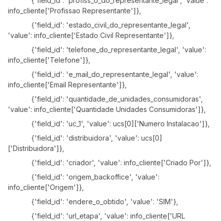
{'field_id': 'profiss_o_do_representante_legal', 'value':
info_cliente['Profissao Representante']},
{'field_id': 'estado_civil_do_representante_legal',
'value': info_cliente['Estado Civil Representante']},
{'field_id': 'telefone_do_representante_legal', 'value':
info_cliente['Telefone']},
{'field_id': 'e_mail_do_representante_legal', 'value':
info_cliente['Email Representante']},
{'field_id': 'quantidade_de_unidades_consumidoras',
'value': info_cliente['Quantidade Unidades Consumidoras']},
{'field_id': 'uc_1', 'value': ucs[0]['Numero Instalacao']},
{'field_id': 'distribuidora', 'value': ucs[0]
['Distribuidora']},
{'field_id': 'criador', 'value': info_cliente['Criado Por']},
{'field_id': 'origem_backoffice', 'value':
info_cliente['Origem']},
{'field_id': 'endere_o_obtido', 'value': 'SIM'},
{'field_id': 'url_etapa', 'value': info_cliente['URL