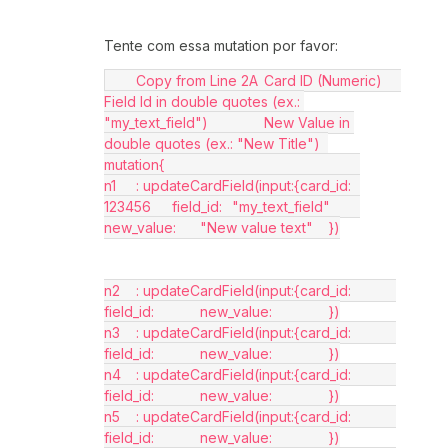
Tente com essa mutation por favor:
	Copy from Line 2A	Card ID (Numeric)		
Field Id in double quotes (ex.: 
"my_text_field")		New Value in 
double quotes (ex.: "New Title")	
mutation{							
n1	: updateCardField(input:{card_id:	
123456	 field_id:	"my_text_field"	
new_value:	"New value text"	})
n2	: updateCardField(input:{card_id:		 
field_id:		new_value:		})
n3	: updateCardField(input:{card_id:		 
field_id:		new_value:		})
n4	: updateCardField(input:{card_id:		 
field_id:		new_value:		})
n5	: updateCardField(input:{card_id:		 
field_id:		new_value:		})