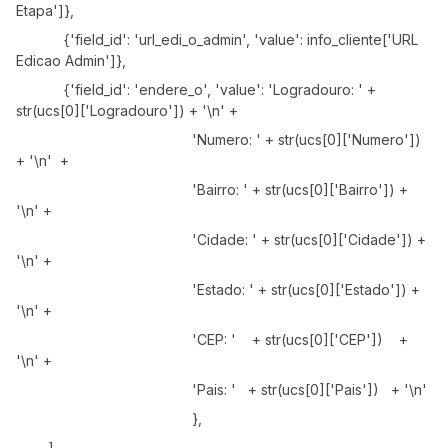
Etapa']},
{'field_id': 'url_edi_o_admin', 'value': info_cliente['URL
Edicao Admin']},
{'field_id': 'endere_o', 'value': 'Logradouro: ' +
str(ucs[0]['Logradouro']) + '\n' +
'Numero: ' + str(ucs[0]['Numero'])
+ '\n' +
'Bairro: ' + str(ucs[0]['Bairro']) +
'\n' +
'Cidade: ' + str(ucs[0]['Cidade']) +
'\n' +
'Estado: ' + str(ucs[0]['Estado']) +
'\n' +
'CEP: ' + str(ucs[0]['CEP']) +
'\n' +
'Pais: ' + str(ucs[0]['Pais']) + '\n'
},
]