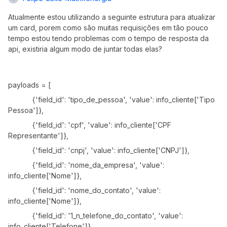
Atualmente estou utilizando a seguinte estrutura para atualizar
um card, porem como são muitas requisições em tão pouco
tempo estou tendo problemas com o tempo de resposta da
api, existiria algum modo de juntar todas elas?
payloads = [
{'field_id': 'tipo_de_pessoa', 'value': info_cliente['Tipo
Pessoa']},
{'field_id': 'cpf', 'value': info_cliente['CPF
Representante']},
{'field_id': 'cnpj', 'value': info_cliente['CNPJ']},
{'field_id': 'nome_da_empresa', 'value':
info_cliente['Nome']},
{'field_id': 'nome_do_contato', 'value':
info_cliente['Nome']},
{'field_id': '1_n_telefone_do_contato', 'value':
info_cliente['Telefone']},