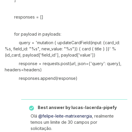
responses = []
for payload in payloads:
query = 'mutation { updateCardField(input: {card_id:
%s, field_id: "%s", new_value: "%s"}) { card { title } }}' %
(id_card, payload['field_id'], payload['value'])
response = requests.post(url, json={'query': query},
headers=headers)
responses.append(response)
Best answer by
lucas-lacerda-pipefy
Olá
@felipe-leite-matrixenergia
, realmente
temos um limite de 30 campos por
solicitação.