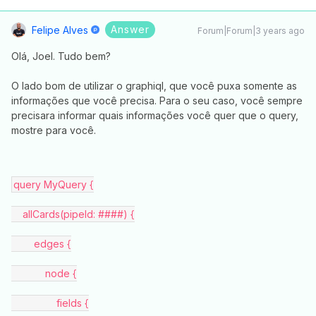
Answer
Felipe Alves
Forum|Forum|3 years ago
Olá, Joel. Tudo bem?
O lado bom de utilizar o graphiql, que você puxa somente as
informações que você precisa. Para o seu caso, você sempre
precisara informar quais informações você quer que o query,
mostre para você.
query MyQuery {
    allCards(pipeId: ####) {
        edges {
            node {
                fields {