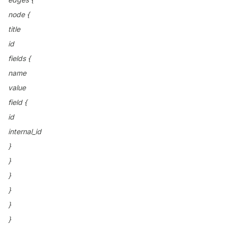
node {
title
id
fields {
name
value
field {
id
internal_id
}
}
}
}
}
}