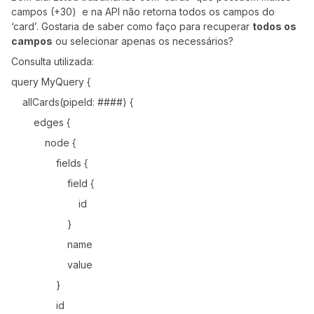
campos (+30) e na API não retorna todos os campos do
‘card’. Gostaria de saber como faço para recuperar
todos os
campos
ou selecionar apenas os necessários?
Consulta utilizada:
query MyQuery {
allCards(pipeId: ####) {
edges {
node {
fields {
field {
id
}
name
value
}
id