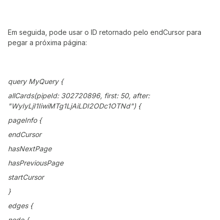
Em seguida, pode usar o ID retornado pelo endCursor para
pegar a próxima página:
query MyQuery {
allCards(pipeId: 302720896, first: 50, after:
"WyIyLjI1IiwiMTg1LjAiLDI2ODc1OTNd") {
pageInfo {
endCursor
hasNextPage
hasPreviousPage
startCursor
}
edges {
node {