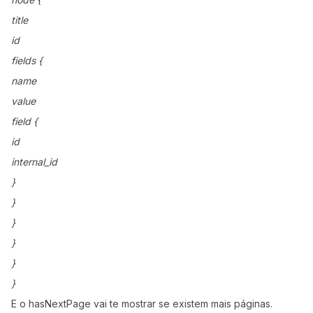
title
id
fields {
name
value
field {
id
internal_id
}
}
}
}
}
}
E o hasNextPage vai te mostrar se existem mais páginas.