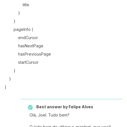
title
}
}
pageInfo {
endCursor
hasNextPage
hasPreviousPage
startCursor
}
}
}
Best answer by
Felipe Alves
Olá, Joel. Tudo bem?
O lado bom de utilizar o graphiql, que você