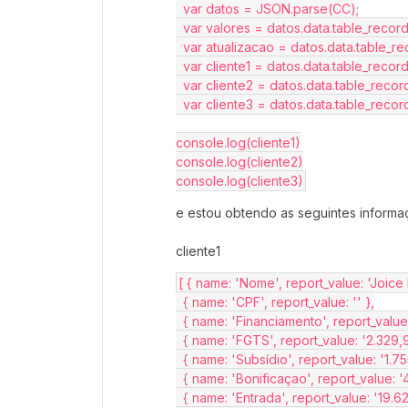
  var datos = JSON.parse(CC);
  var valores = datos.data.table_reco
  var atualizacao = datos.data.table_
  var cliente1 = datos.data.table_reco
  var cliente2 = datos.data.table_reco
  var cliente3 = datos.data.table_reco
console.log(cliente1)
console.log(cliente2)
console.log(cliente3)
e estou obtendo as seguintes informa
cliente1
[ { name: 'Nome', report_value: 'Joice
  { name: 'CPF', report_value: '' },
  { name: 'Financiamento', report_value
  { name: 'FGTS', report_value: '2.329,9
  { name: 'Subsídio', report_value: '1.75
  { name: 'Bonificaçao', report_value: '
  { name: 'Entrada', report_value: '19.62