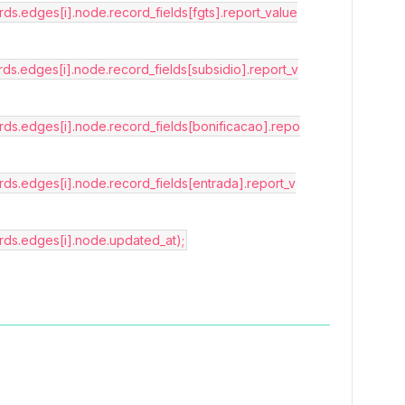
rds.edges[i].node.record_fields[fgts].report_value
rds.edges[i].node.record_fields[subsidio].report_v
ords.edges[i].node.record_fields[bonificacao].repo
rds.edges[i].node.record_fields[entrada].report_v
ords.edges[i].node.updated_at);