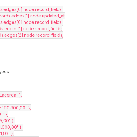
rds.edges[0].node.record_fields;
records.edges[1].node.updated_at;
rds.edges[0].node.record_fields;
rds.edges[1].node.record_fields;
rds.edges[2].node.record_fields;
ções:
 Lacerda' },
: '110.800,00' },
1' },
5,00' },
4.000,00' },
1,93' },