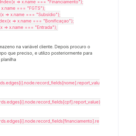
findIndex(x => x.name === "Financiamento");
x => x.name === "FGTS");
dex(x => x.name === "Subsídio");
ndIndex(x => x.name === "Bonificaçao");
ex(x => x.name === "Entrada");
azeno na variável cliente. Depois procuro o
o que preciso, e utilizo posteriormente para
 planilha
rds.edges[i].node.record_fields[nome].report_valu
rds.edges[i].node.record_fields[cpf].report_value)
rds.edges[i].node.record_fields[financiamento].re