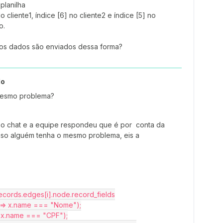
planilha
cliente1, índice [6] no cliente2 e índice [5] no
o.
 os dados são enviados dessa forma?
do
mesmo problema?
m o chat e a equipe respondeu que é por conta da
so alguém tenha o mesmo problema, eis a
e_records.edges[i].node.record_fields
x(x => x.name === "Nome");
 => x.name === "CPF");