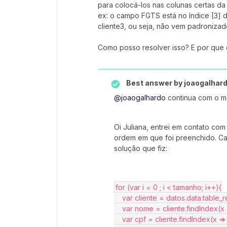
para colocá-los nas colunas certas da 
ex: o campo FGTS está no índice [3] do 
cliente3, ou seja, não vem padronizad
Como posso resolver isso? E por que
Best answer by
joaogalhar
@joaogalhardo
continua com o 
Oi Juliana, entrei em contato co
ordem em que foi preenchido. Ca
solução que fiz:
for (var i = 0 ; i < tamanho; i++){
    var cliente = datos.data.tabl
    var nome = cliente.findInde
    var cpf = cliente.findIndex(x