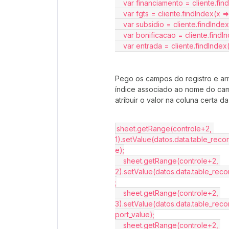
    var financiamento = cliente.
    var fgts = cliente.findIndex(
    var subsidio = cliente.findIn
    var bonificacao = cliente.fi
    var entrada = cliente.findInd
Pego os campos do registro e arm
índice associado ao nome do camp
atribuir o valor na coluna certa da
sheet.getRange(controle+2, 
1).setValue(datos.data.table_reco
e);
    sheet.getRange(controle+2, 
2).setValue(datos.data.table_reco
;
    sheet.getRange(controle+2, 
3).setValue(datos.data.table_reco
port_value);
    sheet.getRange(controle+2, 