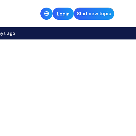
Start new topic
Login
ays ago