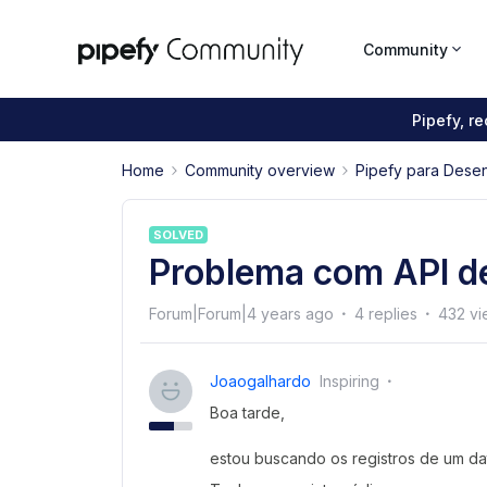
Community
Pipefy, r
Home
Community overview
Pipefy para Dese
SOLVED
Problema com API d
Forum|Forum|4 years ago
4 replies
432 vi
Joaogalhardo
Inspiring
Boa tarde,
estou buscando os registros de um da