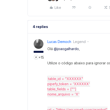
Like
4 replies
Lucas Democh
Legend
Olá
@joaogalhardo
,
+15
Utilize o código abaixo para ignorar os
table_id = "XXXXXX"
pipefy_token = 'XXXXXX'
table_fields = [""]
nome_arquivo = 'X'
url = "https://api.pipefy.com/graphql"