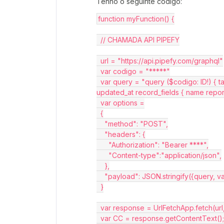
Tenho o seguinte código:
function myFunction() {
  // CHAMADA API PIPEFY
  url = "https://api.pipefy.com/graphql"
  var codigo = "*****"
  var query = "query ($codigo: ID!) { table_records (table_id : $codigo){ edges { node { 
updated_at record_fields { name report_
  var options =
  {
    "method": "POST",
    "headers": {
      "Authorization": "Bearer ****",
      "Content-type":"application/json",
    },
    "payload": JSON.stringify({query, v
  }
  var response = UrlFetchApp.fetch(url
  var CC = response.getContentText();