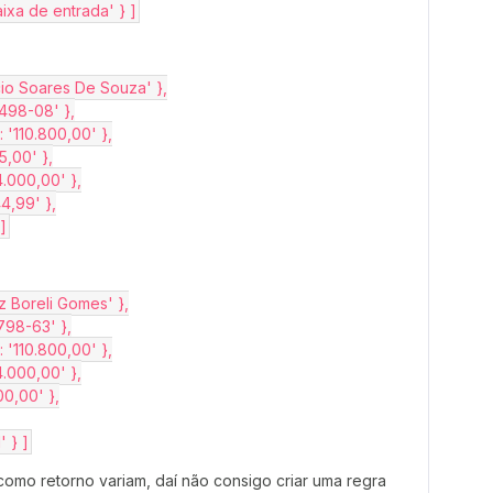
Caixa de entrada' } ]
cio Soares De Souza' },
.498-08' },
: '110.800,00' },
5,00' },
4.000,00' },
44,99' },
]
iz Boreli Gomes' },
.798-63' },
: '110.800,00' },
4.000,00' },
00,00' },
' } ]
omo retorno variam, daí não consigo criar uma regra