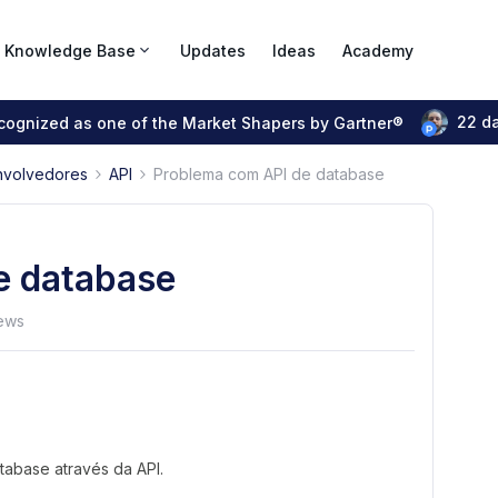
Knowledge Base
Updates
Ideas
Academy
22 d
ecognized as one of the Market Shapers by Gartner®
nvolvedores
API
Problema com API de database
e database
ews
tabase através da API.