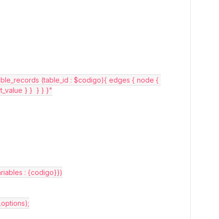
value } }  } } }"
ariables : {codigo}})
,options);