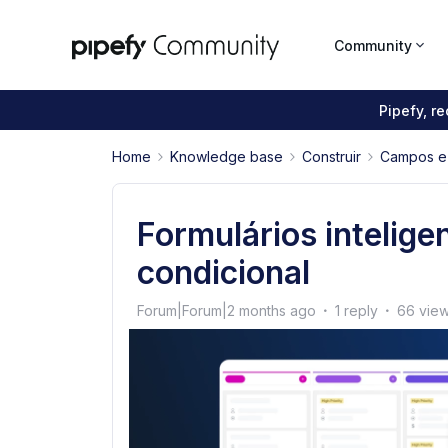
Community
Pipefy, r
Home
Knowledge base
Construir
Campos e 
Formulários intelige
condicional
Forum|Forum|2 months ago
1 reply
66 vie