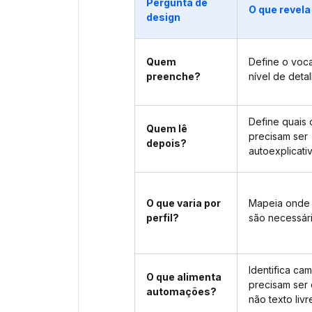
Pergunta de
O que revela
design
Quem
Define o voca
preenche?
nível de det
Define quais
Quem lê
precisam ser
depois?
autoexplicati
O que varia por
Mapeia onde 
perfil?
são necessár
Identifica ca
O que alimenta
precisam ser 
automações?
não texto livr