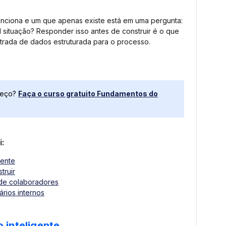
funciona e um que apenas existe está em uma pergunta:
situação? Responder isso antes de construir é o que
trada de dados estruturada para o processo.
meço?
Faça o curso gratuito Fundamentos do
i:
gente
truir
de colaboradores
ários internos
 inteligente