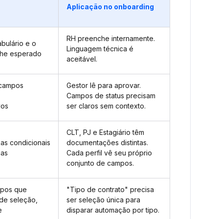
Aplicação no onboarding
RH preenche internamente.
bulário e o
Linguagem técnica é
alhe esperado
aceitável.
 campos
Gestor lê para aprovar.
Campos de status precisam
vos
ser claros sem contexto.
CLT, PJ e Estagiário têm
as condicionais
documentações distintas.
ias
Cada perfil vê seu próprio
conjunto de campos.
mpos que
"Tipo de contrato" precisa
de seleção,
ser seleção única para
e
disparar automação por tipo.