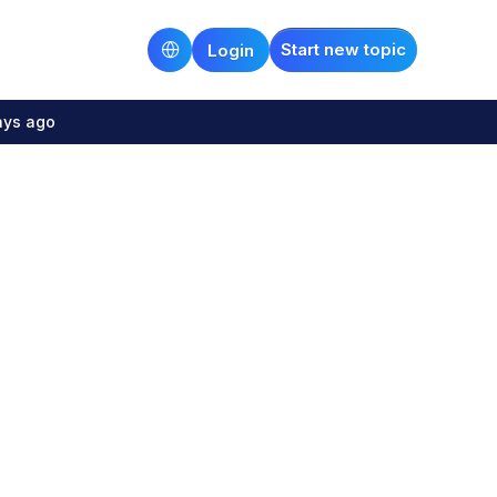
Start new topic
Login
ays ago