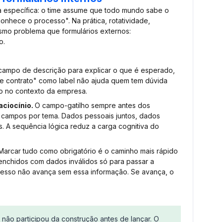
ha específica: o time assume que todo mundo sabe o
hece o processo". Na prática, rotatividade,
smo problema que formulários externos:
o.
campo de descrição para explicar o que é esperado,
e contrato" como label não ajuda quem tem dúvida
o no contexto da empresa.
aciocínio.
O campo-gatilho sempre antes dos
 campos por tema. Dados pessoais juntos, dados
s. A sequência lógica reduz a carga cognitiva do
Marcar tudo como obrigatório é o caminho mais rápido
nchidos com dados inválidos só para passar a
rocesso não avança sem essa informação. Se avança, o
não participou da construção antes de lançar. O