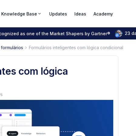
Knowledge Base
Updates
Ideas
Academy
23 d
ecognized as one of the Market Shapers by Gartner®
formulários
Formulários inteligentes com lógica condicional
ntes com lógica
ws