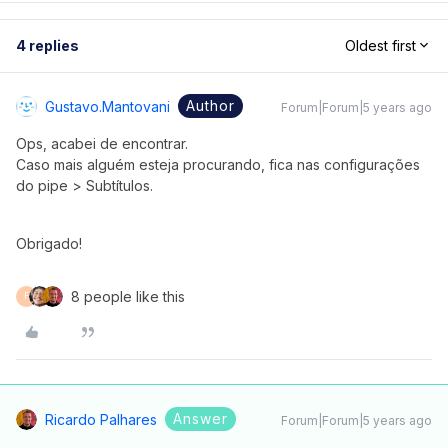
4 replies
Oldest first
Author
Gustavo.mantovani
Forum|Forum|5 years ago
Ops, acabei de encontrar.
Caso mais alguém esteja procurando, fica nas configurações
do pipe > Subtítulos.
Obrigado!
8 people like this
F
Answer
Ricardo Palhares
Forum|Forum|5 years ago