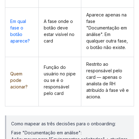
Aparece apenas na
Em qual
A fase onde o
fase
fase o
botão deve
"Documentação em
botão
estar visível no
análise". Em
aparece?
card
qualquer outra fase,
o botão não existe.
Restrito ao
Função do
responsável pelo
Quem
usuário no pipe
card — apenas o
pode
ou se é o
analista de RH
acionar?
responsável
atribuído à fase vê e
pelo card
aciona.
Como mapear as três decisões para o onboarding:
Fase "Documentação em análise":