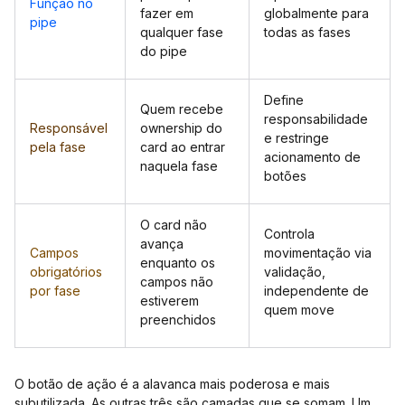
Função no
fazer em
globalmente para
pipe
qualquer fase
todas as fases
do pipe
Define
Quem recebe
responsabilidade
Responsável
ownership do
e restringe
pela fase
card ao entrar
acionamento de
naquela fase
botões
O card não
Controla
avança
Campos
movimentação via
enquanto os
obrigatórios
validação,
campos não
por fase
independente de
estiverem
quem move
preenchidos
O botão de ação é a alavanca mais poderosa e mais
subutilizada. As outras três são camadas que se somam. Um