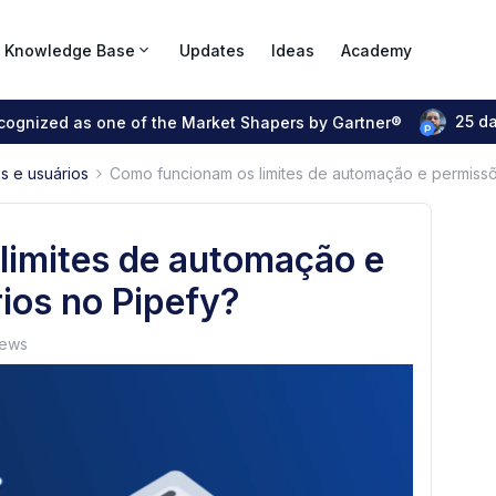
Knowledge Base
Updates
Ideas
Academy
25 d
ecognized as one of the Market Shapers by Gartner®
s e usuários
Como funcionam os limites de automação e permissõ
limites de automação e
ios no Pipefy?
iews