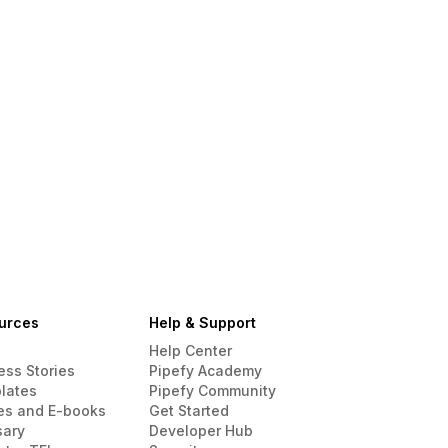
urces
Help & Support
Help Center
ess Stories
Pipefy Academy
lates
Pipefy Community
es and E-books
Get Started
sary
Developer Hub