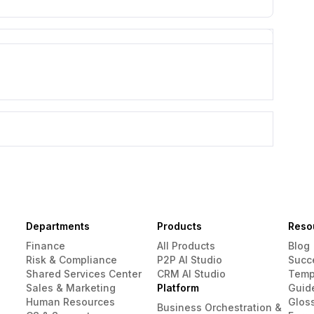
Departments
Products
Reso
Finance
All Products
Blog
Risk & Compliance
P2P AI Studio
Succ
Shared Services Center
CRM AI Studio
Temp
Sales & Marketing
Platform
Guid
Human Resources
Glos
Business Orchestration &