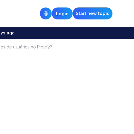
Start new topic
Login
ays ago
es de usuários no Pipefy?