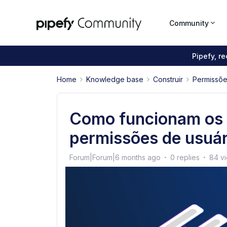
Community
Pipefy, r
Home
Knowledge base
Construir
Permissõe
Como funcionam os 
permissões de usuár
Forum|Forum|6 months ago
0 replies
84 v