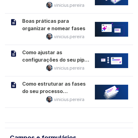
principal
vinicius.pereira
Boas práticas para
organizar e nomear fases
vinicius.pereira
Como ajustar as
configurações do seu pipe
antes de lançar
vinicius.pereira
Como estruturar as fases
do seu processo
corretamente
vinicius.pereira
Campos e formulários