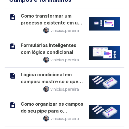
Como transformar um
processo existente em um
formulário inicial
vinicius.pereira
Formulários inteligentes
com lógica condicional
vinicius.pereira
Lógica condicional em
campos: mostre só o que
importa
vinicius.pereira
Como organizar os campos
do seu pipe para o
processo funcionar
vinicius.pereira