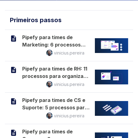
Primeiros passos
Pipefy para times de
Marketing: 6 processos
para organizar campanhas
vinicius.pereira
e conteúdo
Pipefy para times de RH: 11
processos para organizar
do recrutamento ao
vinicius.pereira
desligamento
Pipefy para times de CS e
Suporte: 5 processos para
atender melhor e mais
vinicius.pereira
rápido
Pipefy para times de