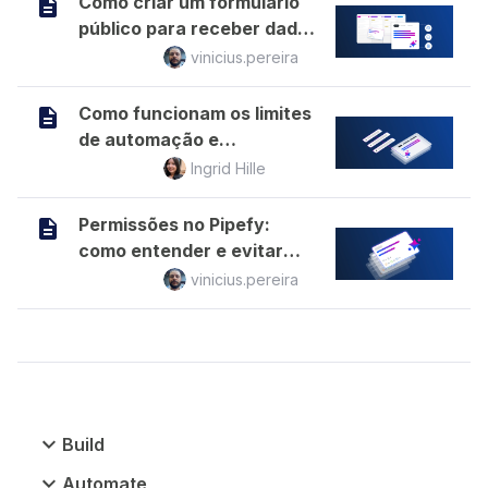
Como criar um formulario
público para receber dados
de fora da plataforma
vinicius.pereira
Como funcionam os limites
de automação e
permissões de usuários no
Ingrid Hille
Pipefy?
Permissões no Pipefy:
como entender e evitar
erros comuns
vinicius.pereira
Build
Automate