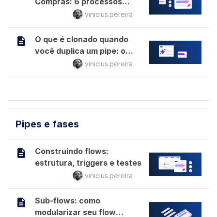
Compras: 6 processos
para sair das planilhas
vinicius.pereira
O que é clonado quando
você duplica um pipe: o
que está pronto e o que
vinicius.pereira
precisa ser reconfigurado
Pipes e fases
Construindo flows:
estrutura, triggers e testes
vinicius.pereira
Sub-flows: como
modularizar seu flow